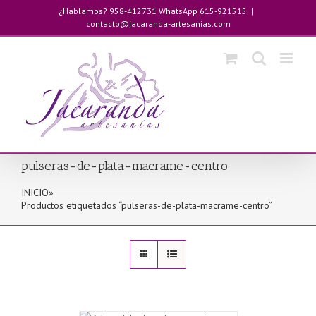
Saltar
¿Hablamos? 958-412731 WhatsApp 615-921515
|
al
contacto@jacaranda-artesanias.com
contenido
pulseras-de-plata-macrame-centro
INICIO
»
Productos etiquetados “pulseras-de-plata-macrame-centro”