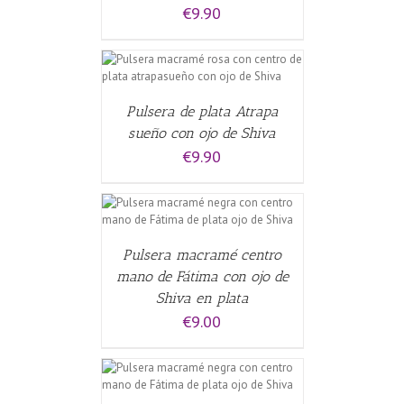
€
9.90
CARRITO
/
Pulsera de plata Atrapa
sueño con ojo de Shiva
€
9.90
CARRITO
/
Pulsera macramé centro
mano de Fátima con ojo de
Shiva en plata
€
9.00
CARRITO
/