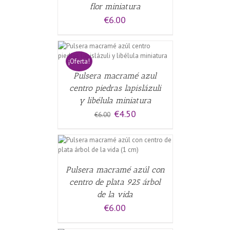
flor miniatura
€
6.00
CARRITO
/
¡Oferta!
Pulsera macramé azul
centro piedras lapislázuli
y libélula miniatura
El
El
€
4.50
€
6.00
precio
precio
original
actual
era:
es:
CARRITO
/
€6.00.
€4.50.
Pulsera macramé azúl con
centro de plata 925 árbol
de la vida
€
6.00