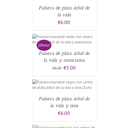
Pulsera de plata árbol de
la vida
€
6.00
CARRITO
/
¡Oferta!
Pulsera de plata árbol de
la vida y aventurina
El
El
€
5.00
€
6.00
precio
precio
original
actual
era:
es:
CARRITO
/
€6.00.
€5.00.
Pulsera de plata árbol de
la vida y ónix
€
6.00