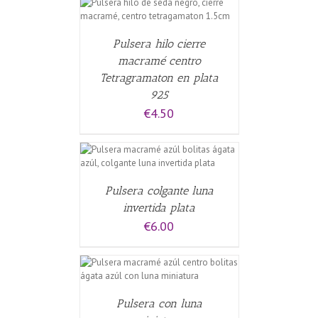
ALLES
Pulsera hilo cierre
macramé centro
Tetragramaton en plata
925
€
4.50
CARRITO
/
Pulsera colgante luna
invertida plata
€
6.00
CARRITO
/
Pulsera con luna