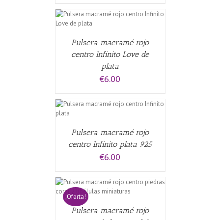
CARRITO
/
Pulsera macramé rojo
centro Infinito Love de
plata
€
6.00
CARRITO
/
Pulsera macramé rojo
centro Infinito plata 925
€
6.00
CARRITO
/
¡Oferta!
Pulsera macramé rojo