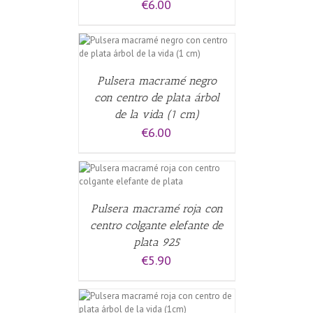
€
6.00
CARRITO
/
Pulsera macramé negro
con centro de plata árbol
de la vida (1 cm)
€
6.00
ALLES
Pulsera macramé roja con
centro colgante elefante de
plata 925
€
5.90
CARRITO
/