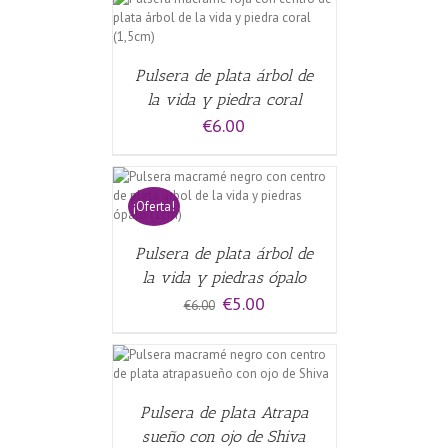
CARRITO
/
Pulsera de plata árbol de
la vida y piedra coral
€
6.00
CARRITO
/
¡Oferta!
Pulsera de plata árbol de
la vida y piedras ópalo
El
El
€
5.00
€
6.00
precio
precio
original
actual
era:
es:
CARRITO
/
€6.00.
€5.00.
Pulsera de plata Atrapa
sueño con ojo de Shiva