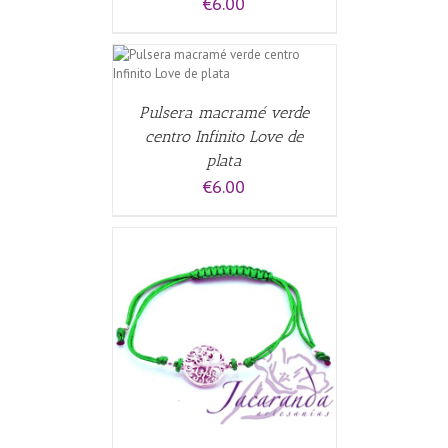
€
6.00
CARRITO
/
Pulsera macramé verde
centro Infinito Love de
plata
€
6.00
CARRITO
/