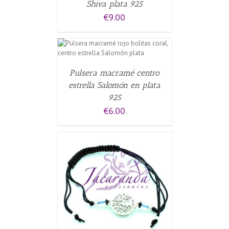
Shiva plata 925
€
9.00
CARRITO
/
Pulsera macramé centro
estrella Salomón en plata
925
€
6.00
ALLES