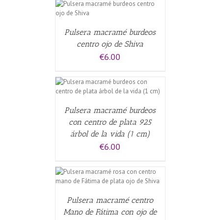
CARRITO
/
Pulsera macramé burdeos
centro ojo de Shiva
€
6.00
CARRITO
/
Pulsera macramé burdeos
con centro de plata 925
árbol de la vida (1 cm)
€
6.00
CARRITO
/
Pulsera macramé centro
Mano de Fátima con ojo de