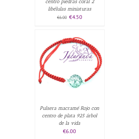
centro piedras coral 2
libélulas miniaturas
El
El
€
4.50
€
6.00
precio
precio
original
actual
era:
es:
€6.00.
€4.50.
CARRITO
/
Pulsera macramé Rojo con
centro de plata 925 árbol
de la vida
€
6.00