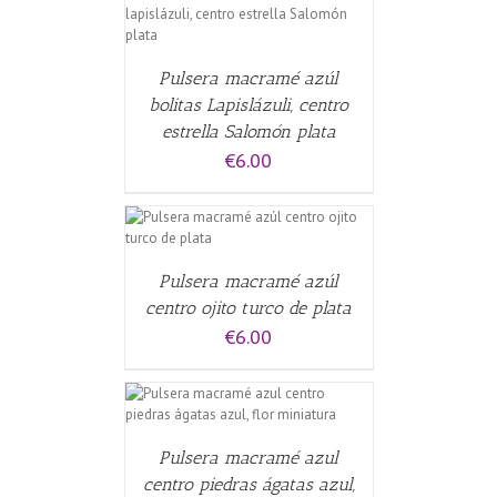
CARRITO
/
Pulsera macramé azúl
bolitas Lapislázuli, centro
estrella Salomón plata
€
6.00
CARRITO
/
Pulsera macramé azúl
centro ojito turco de plata
€
6.00
CARRITO
/
Pulsera macramé azul
centro piedras ágatas azul,