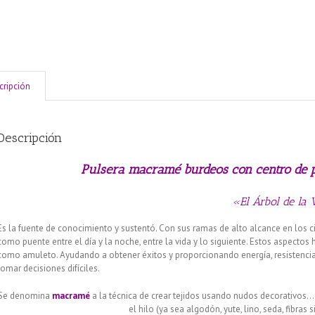
cripción
Descripción
Pulsera macramé burdeos con centro de pl
«El Árbol de la 
Es la fuente de conocimiento y sustentó. Con sus ramas de alto alcance en los ci
como puente entre el día y la noche, entre la vida y lo siguiente. Estos aspecto
como amuleto. Ayudando a obtener éxitos y proporcionando energía, resistencia 
tomar decisiones difíciles.
Se denomina
macramé
a la técnica de crear tejidos usando nudos decorativos…
el hilo (ya sea algodón, yute, lino, seda, fibras s