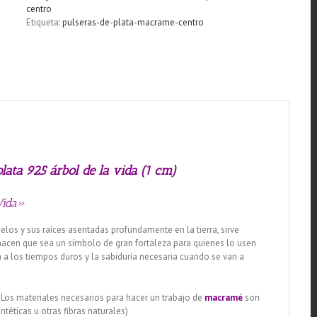
plata
centro
925
Etiqueta:
pulseras-de-plata-macrame-centro
árbol
de
la
vida
(1
cm)
cantidad
ata 925 árbol de la vida (1 cm)
Vida»
elos y sus raíces asentadas profundamente en la tierra, sirve
s hacen que sea un símbolo de gran fortaleza para quienes lo usen
a los tiempos duros y la sabiduría necesaria cuando se van a
 Los materiales necesarios para hacer un trabajo de
macramé
son
intéticas u otras fibras naturales)