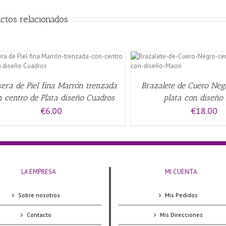
ctos relacionados
AÑADIR AL CARRITO
/
QUICK VIEW
AÑADIR AL CARRITO
/
sera de Piel fina Marrón trenzada
Brazalete de Cuero Neg
 centro de Plata diseño Cuadros
plata con diseño
€
6.00
€
18.00
LA EMPRESA
MI CUENTA
Sobre nosotros
Mis Pedidos
Contacto
Mis Direcciones