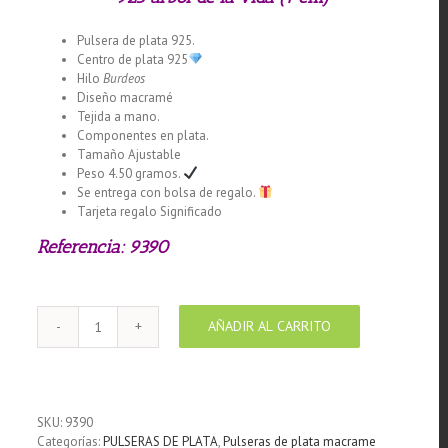
Pulsera de plata 925.
Centro de plata 925
Hilo
Burdeos
Diseño macramé
Tejida a mano.
Componentes en plata.
Tamaño Ajustable
Peso 4.50 gramos.
Se entrega con bolsa de regalo.
Tarjeta regalo Significado
Referencia: 9390
AÑADIR AL CARRITO
Pulsera
macramé
burdeos
con
centro
SKU:
9390
de
Categorías:
PULSERAS DE PLATA
,
Pulseras de plata macrame