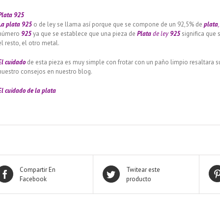
Plata 925
La plata 925
o de ley se llama así porque que se compone de un 92,5% de
plata
,
número
925
ya que se establece que una pieza de
Plata
de ley
925
significa que 
el resto, el otro metal.
El cuidado
de esta pieza es muy simple con frotar con un paño limpio resaltara 
nuestro consejos en nuestro blog.
El cuidado de
la plata
Compartir En
Twitear este
Facebook
producto