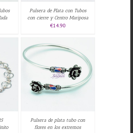
Tubos
Pulsera de Plata con Tubos
Hada
con cierre y Centro Mariposa
€
14.90
QUICK
25
Pulsera de plata tubo con
inito
flores en los extremos