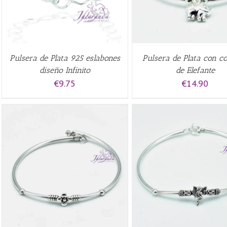
Pulsera de Plata 925 eslabones
Pulsera de Plata con co
diseño Infinito
de Elefante
€
9.75
€
14.90
AÑADIR AL CARRITO
/
QUICK VIEW
VIEW