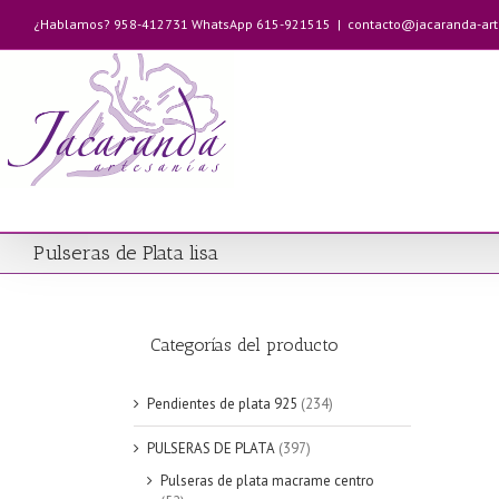
Saltar
¿Hablamos? 958-412731 WhatsApp 615-921515
|
contacto@jacaranda-ar
al
contenido
Pulseras de Plata lisa
Categorías del producto
Pendientes de plata 925
(234)
PULSERAS DE PLATA
(397)
Pulseras de plata macrame centro