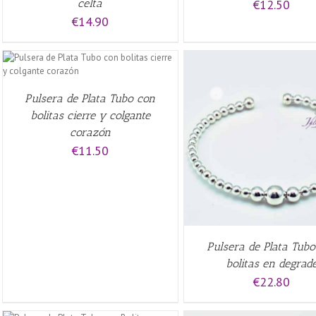
celta
€
12.50
€
14.90
Pulsera de Plata Tubo con
bolitas cierre y colgante
corazón
AÑADIR AL CARRITO
/
QUICK VIEW
VIEW
€
11.50
Pulsera de Plata Tub
bolitas en degrad
€
22.80