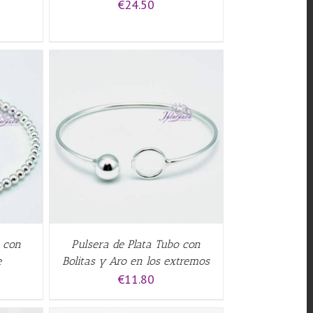
€
24.50
QUICK
o con
Pulsera de Plata Tubo con
e
Bolitas y Aro en los extremos
€
11.80