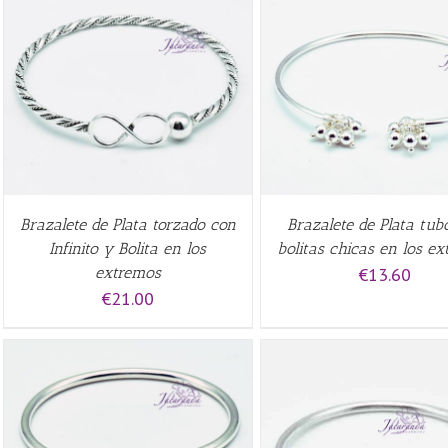
AÑADIR AL CARRITO
/
QUICK
AÑADIR AL CARRITO
/
VIEW
VIEW
Brazalete de Plata torzado con
Brazalete de Plata tub
Infinito y Bolita en los
bolitas chicas en los e
extremos
€
13.60
€
21.00