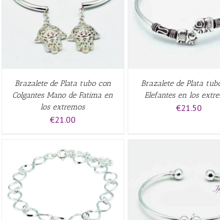
AÑADIR AL CARRITO
/
QUICK
AÑADIR AL CARRITO
/
VIEW
VIEW
Brazalete de Plata tubo con
Brazalete de Plata tub
Colgantes Mano de Fatima en
Elefantes en los extr
los extremos
€
21.50
€
21.00
AÑADIR AL CARRITO
/
QUICK
QUICK VIEW
VIEW