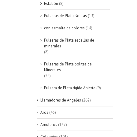
AÑADIR AL CARRITO
/
QUICK
Eslabón
(8)
VIEW
Pulseras de Plata Bolitas
(13)
con esmalte de colores
(14)
Pulseras de Plata escallas de
minerales
(8)
Pulseras de Plata bolitas de
Minerales
(24)
Pulsera de Plata rígida Abierta
(9)
Llamadores de Ángeles
(262)
Aros
(43)
Amuletos
(137)
QUICK VIEW
Colgantes
(391)