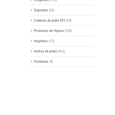
Orgonitas
(18)
Cadenas de plata 925
(94)
Productos de Alpaca
(140)
Angelitos
(15)
Anillos de plata
(412)
Fornituras
(4)
AÑADIR AL CARRITO
/
QUICK
VIEW