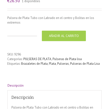
€
26.50
1 disponibles
Pulsera de Plata Tubo con Labrado en el centro y Bolitas en los
extremos
AÑADIR AL CARRITO
Pulsera
de
Plata
Tubo
SKU:
9296
con
Categorías:
PULSERAS DE PLATA
,
Pulseras de Plata lisa
Labrado
Etiquetas:
Brazaletes de Plata
,
Plata
,
Pulseras
,
Pulseras de Plata Lisa
en
el
centro
y
Bolitas
Descripción
en
los
Descripción
extremos
cantidad
Pulsera de Plata Tubo con Labrado en el centro y Bolitas en