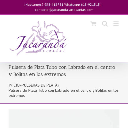
Saltar
¿Hablamos? 958-412731 WhatsApp 615-921515
|
al
contacto@jacaranda-artesanias.com
contenido
Pulsera de Plata Tubo con Labrado en el centro
y Bolitas en los extremos
INICIO
»
PULSERAS DE PLATA
»
Pulsera de Plata Tubo con Labrado en el centro y Bolitas en los
extremos