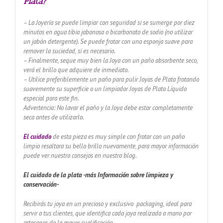
Plata?
– La Joyería se puede limpiar con seguridad si se sumerge por diez
minutos en agua tibia jabonosa o bicarbonato de sodio (no utilizar
un jabón detergente). Se puede frotar con una esponja suave para
remover la suciedad, si es necesario.
– Finalmente, seque muy bien la Joya con un paño absorbente seco,
verá el brillo que adquiere de inmediato.
– Utilice preferiblemente un paño para pulir Joyas de Plata frotando
suavemente su superficie o un limpiador Joyas de Plata Líquido
especial para este fin.
Advertencia: No lavar el paño y la Joya debe estar completamente
seca antes de utilizarlo.
El cuidado
de esta pieza es muy simple con frotar con un paño
limpio resaltara su bello brillo nuevamente, para mayor información
puede ver nuestro consejos en nuestro blog.
El cuidado de
la plata -más Información sobre limpieza y
conservación-
Recibirás tu joya en un precioso y exclusivo packaging, ideal para
servir a tus clientes, que identifica cada joya realizada a mano por
artesanos de la mayor cualificación.