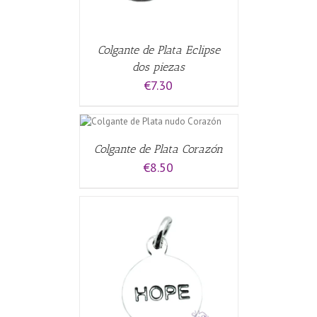
Colgante de Plata Eclipse
dos piezas
€
7.30
L CARRITO
/
Colgante de Plata Corazón
€
8.50
CARRITO
/