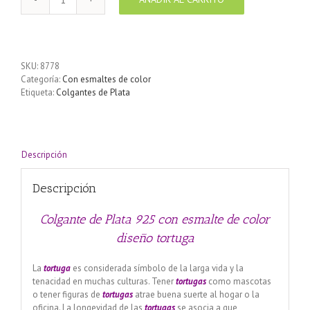
Colgante
de
Plata
925
con
SKU:
8778
esmalte
Categoría:
Con esmaltes de color
de
Etiqueta:
Colgantes de Plata
color
diseño
tortuga
cantidad
Descripción
Descripción
Colgante de Plata 925 con esmalte de color
diseño tortuga
La
tortuga
es considerada símbolo de la larga vida y la
tenacidad en muchas culturas. Tener
tortugas
como mascotas
o tener figuras de
tortugas
atrae buena suerte al hogar o la
oficina. La longevidad de las
tortugas
se asocia a que