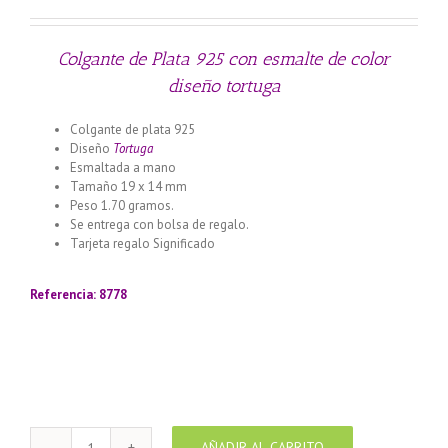
Colgante de Plata 925 con esmalte de color
diseño tortuga
Colgante de plata 925
Diseño
Tortuga
Esmaltada a mano
Tamaño 19 x 14 mm
Peso 1.70 gramos.
Se entrega con bolsa de regalo.
Tarjeta regalo Significado
Llamador de ángeles labrado en
plata 925 con diseño de margarita en 20 mm
Referencia: 8778
AÑADIR AL CARRITO