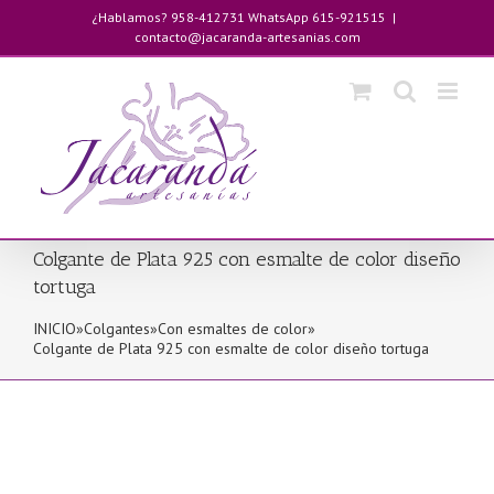
Saltar
¿Hablamos? 958-412731 WhatsApp 615-921515
|
al
contacto@jacaranda-artesanias.com
contenido
Colgante de Plata 925 con esmalte de color diseño
tortuga
INICIO
»
Colgantes
»
Con esmaltes de color
»
Colgante de Plata 925 con esmalte de color diseño tortuga