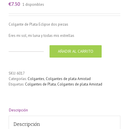
€
7.30
1 disponibles
Colgante de Plata Eclipse dos piezas
Eres mi sol, mi luna y todas mis estrellas
AÑADIR AL CARRITO
Colgante
de
Plata
Eclipse
SKU:
6017
dos
Categorías:
Colgantes
,
Colgantes de plata Amistad
piezas
Etiquetas:
Colgantes de Plata
,
Colgantes de plata Amistad
cantidad
Descripción
Descripción