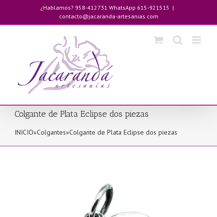
Saltar
¿Hablamos? 958-412731 WhatsApp 615-921515
|
al
contacto@jacaranda-artesanias.com
contenido
Colgante de Plata Eclipse dos piezas
INICIO
»
Colgantes
»
Colgante de Plata Eclipse dos piezas