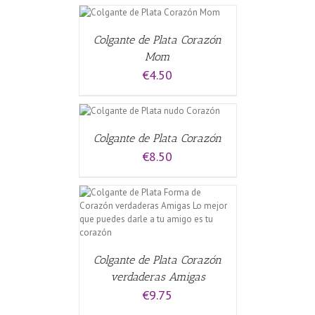
L CARRITO
/
Colgante de Plata Corazón
Mom
€
4.50
L CARRITO
/
Colgante de Plata Corazón
€
8.50
CARRITO
/
Colgante de Plata Corazón
verdaderas Amigas
€
9.75