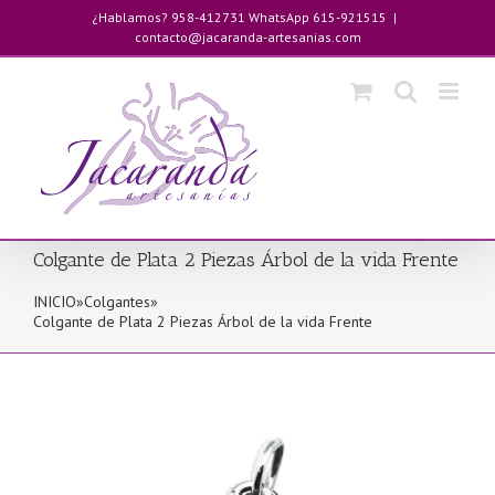
Saltar
¿Hablamos? 958-412731 WhatsApp 615-921515
|
al
contacto@jacaranda-artesanias.com
contenido
Colgante de Plata 2 Piezas Árbol de la vida Frente
INICIO
»
Colgantes
»
Colgante de Plata 2 Piezas Árbol de la vida Frente