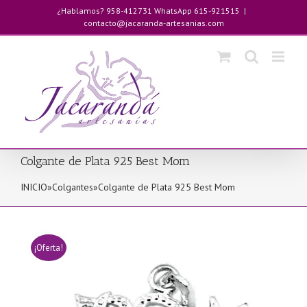
Saltar
¿Hablamos? 958-412731 WhatsApp 615-921515
|
al
contacto@jacaranda-artesanias.com
contenido
Colgante de Plata 925 Best Mom
INICIO
»
Colgantes
»
Colgante de Plata 925 Best Mom
¡Oferta!