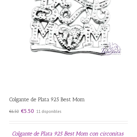
Colgante de Plata 925 Best Mom
El
El
€
5.50
€
6.50
11 disponibles
precio
precio
original
actual
era:
es:
€6.50.
€5.50.
Colgante de Plata 925 Best Mom con circonitas