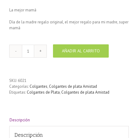
La mejor mamá
Día de la madre regalo original, el mejor regalo para mi madre, super
mamá
AÑADIR AL CARRITO
Colgante
de
Plata
925
Best
SKU:
6021
Mom
Categorías:
Colgantes
,
Colgantes de plata Amistad
cantidad
Etiquetas:
Colgantes de Plata
,
Colgantes de plata Amistad
Descripción
Descripción