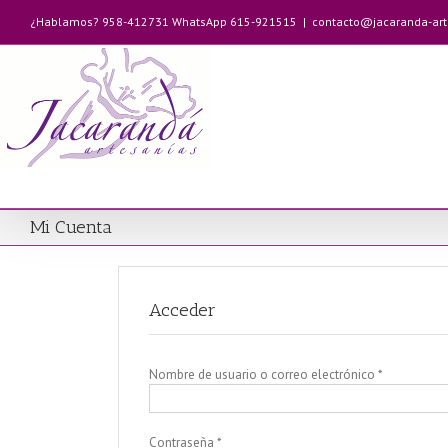
Saltar
¿Hablamos? 958-412731 WhatsApp 615-921515
|
contacto@jacaranda-ar
al
contenido
Mi Cuenta
Acceder
Obligatorio
Nombre de usuario o correo electrónico
*
Obligatorio
Contraseña
*