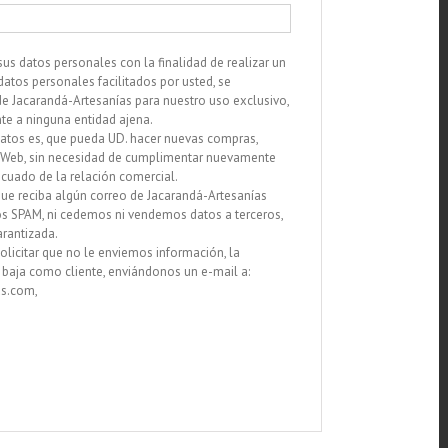
us datos personales con la finalidad de realizar un
atos personales facilitados por usted, se
de Jacarandá-Artesanías para nuestro uso exclusivo,
nte a ninguna entidad ajena.
 datos es, que pueda UD. hacer nuevas compras,
a Web, sin necesidad de cumplimentar nuevamente
ecuado de la relación comercial.
ue reciba algún correo de Jacarandá-Artesanías
s SPAM, ni cedemos ni vendemos datos a terceros,
arantizada.
icitar que no le enviemos información, la
a baja como cliente, enviándonos un e-mail a:
s.com,