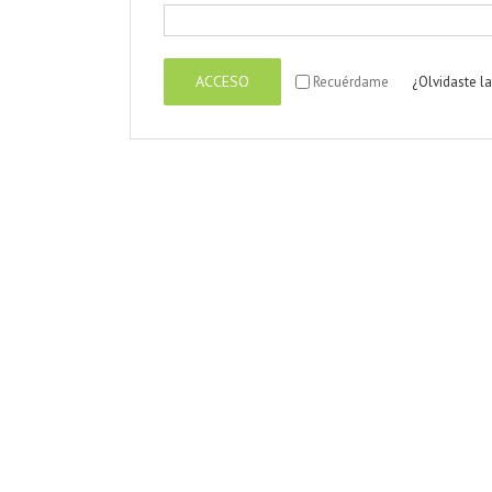
ACCESO
Recuérdame
¿Olvidaste l