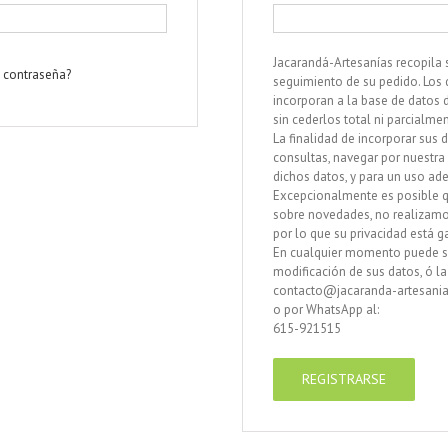
Jacarandá-Artesanías recopila s
a contraseña?
seguimiento de su pedido. Los d
incorporan a la base de datos 
sin cederlos total ni parcialme
La finalidad de incorporar sus
consultas, navegar por nuestr
dichos datos, y para un uso ad
Excepcionalmente es posible q
sobre novedades, no realizamo
por lo que su privacidad está g
En cualquier momento puede sol
modificación de sus datos, ó l
contacto@jacaranda-artesania
o por WhatsApp al:
615-921515
REGISTRARSE