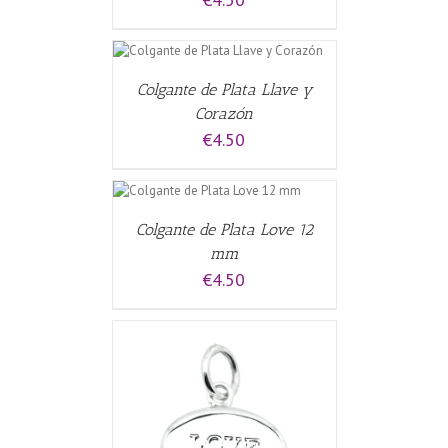
 CARRITO
/
Colgante de Plata Llave y
Corazón
€
4.50
AL CARRITO
/
S
Colgante de Plata Love 12
mm
€
4.50
CARRITO
/