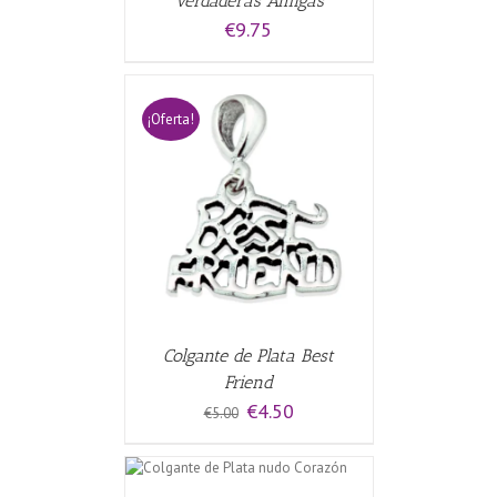
Verdaderas Amigas
€
9.75
¡Oferta!
CARRITO
/
Colgante de Plata Best
Friend
El
El
€
4.50
€
5.00
precio
precio
original
actual
L CARRITO
/
era:
es:
€5.00.
€4.50.