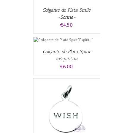
Colgante de Plata Smile
«Sonrie»
€
4.50
L CARRITO
/
Colgante de Plata Spirit
«Espíritu»
€
6.00
CARRITO
/