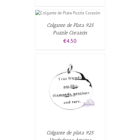
 CARRITO
/
Colgante de Plata 925
Puzzle Corazón
€
4.50
CARRITO
/
Colgante de plata 925