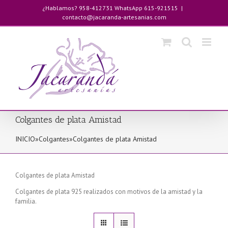
Saltar
¿Hablamos? 958-412731 WhatsApp 615-921515
|
al
contacto@jacaranda-artesanias.com
contenido
Colgantes de plata Amistad
INICIO
»
Colgantes
»
Colgantes de plata Amistad
Colgantes de plata Amistad
Colgantes de plata 925 realizados con motivos de la amistad y la
familia.