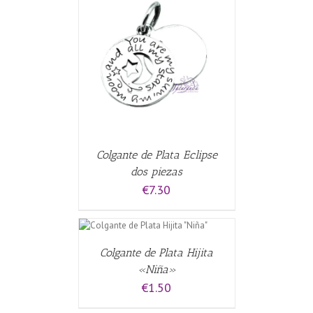
CARRITO
/
Colgante de Plata Eclipse
dos piezas
€
7.30
R AL CARRITO
/
ES
Colgante de Plata Hijita
«Niña»
€
1.50
R AL CARRITO