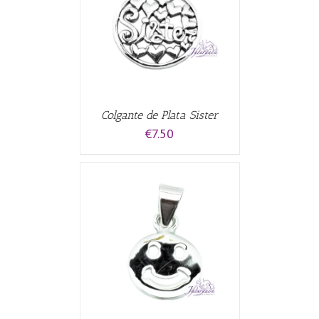
CARRITO
/
Colgante de Plata Sister
€
7.50
CARRITO
/