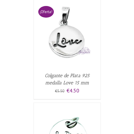
¡Oferta!
CARRITO
/
Colgante de Plata 925
medalla Love 15 mm
El
El
€
4.50
€
5.50
precio
precio
original
actual
era:
es:
€5.50.
€4.50.