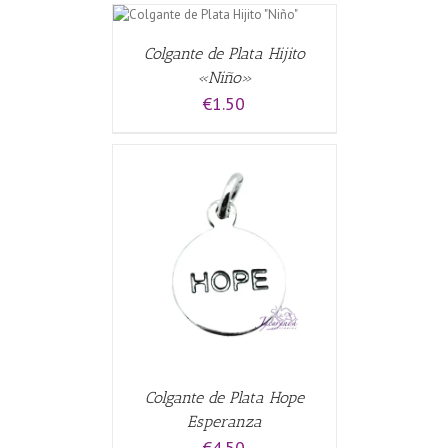
/
S
Colgante de Plata Hijito
«Niño»
€
1.50
CARRITO
/
Colgante de Plata Hope
Esperanza
€
4.50