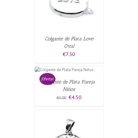
Colgante de Plata Love
Oval
€
7.30
L CARRITO
/
S
¡Oferta!
Colgante de Plata Pareja
Niños
El
El
€
4.50
€
5.00
precio
precio
original
actual
era:
es:
€5.00.
€4.50.