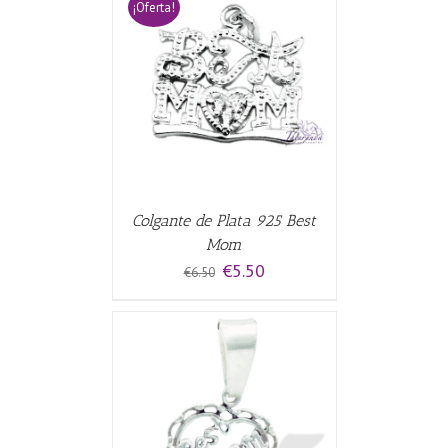
¡Oferta!
CARRITO
/
Colgante de Plata 925 Best
Mom
El
El
€
5.50
€
6.50
precio
precio
original
actual
era:
es:
€6.50.
€5.50.
CARRITO
/