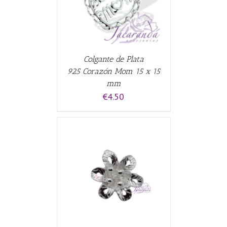
Colgante de Plata
925 Corazón Mom 15 x 15
mm
€
4.50
CARRITO
/