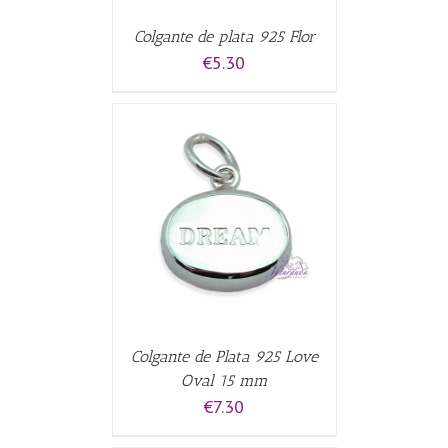
Colgante de plata 925 Flor
€
5.30
CARRITO
/
Colgante de Plata 925 Love
Oval 15 mm
€
7.30