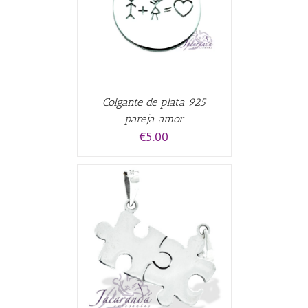
CARRITO
/
Colgante de plata 925
pareja amor
€
5.00
CARRITO
/