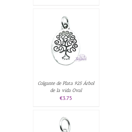
CARRITO
/
Colgante de Plata 925 Árbol
de la vida Oval
€
3.75