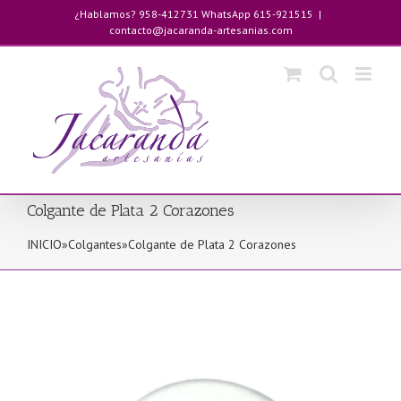
Saltar
¿Hablamos? 958-412731 WhatsApp 615-921515
|
al
contacto@jacaranda-artesanias.com
contenido
Colgante de Plata 2 Corazones
INICIO
»
Colgantes
»
Colgante de Plata 2 Corazones