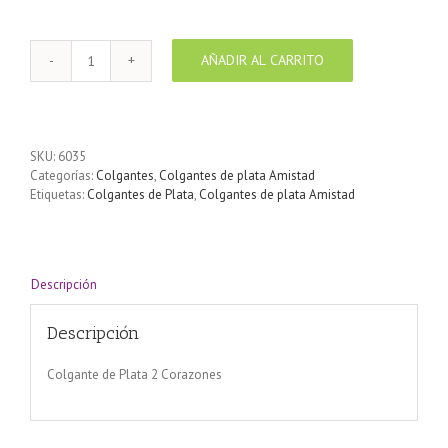
AÑADIR AL CARRITO
Colgante
de
Plata
2
Corazones
SKU:
6035
cantidad
Categorías:
Colgantes
,
Colgantes de plata Amistad
Etiquetas:
Colgantes de Plata
,
Colgantes de plata Amistad
Descripción
Descripción
Colgante de Plata 2 Corazones