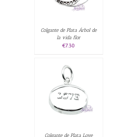
Colgante de Plata Árbol de
la vida flor
€
7.30
CARRITO
/
Colgante de Plata Love