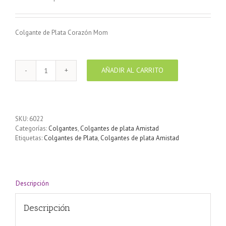
Colgante de Plata Corazón Mom
AÑADIR AL CARRITO
Colgante
de
Plata
Corazón
Mom
SKU:
6022
cantidad
Categorías:
Colgantes
,
Colgantes de plata Amistad
Etiquetas:
Colgantes de Plata
,
Colgantes de plata Amistad
Descripción
Descripción