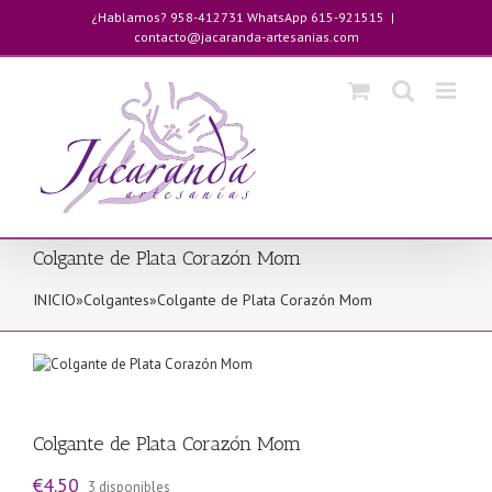
Saltar
¿Hablamos? 958-412731 WhatsApp 615-921515
|
al
contacto@jacaranda-artesanias.com
contenido
Colgante de Plata Corazón Mom
INICIO
»
Colgantes
»
Colgante de Plata Corazón Mom
Colgante de Plata Corazón Mom
€
4.50
3 disponibles