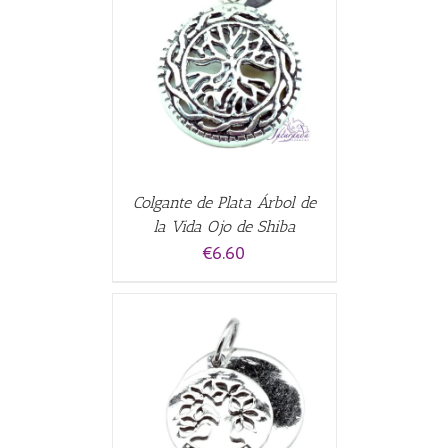
CARRITO
/
Colgante de Plata Árbol de
la Vida Ojo de Shiba
€
6.60
CARRITO
/