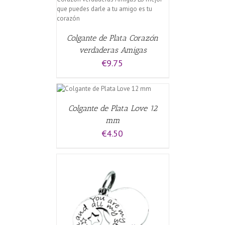
CARRITO
/
Colgante de Plata Corazón
verdaderas Amigas
€
9.75
AL CARRITO
/
S
Colgante de Plata Love 12
mm
€
4.50
CARRITO
/