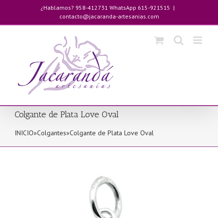
Saltar
¿Hablamos? 958-412731 WhatsApp 615-921515
|
al
contacto@jacaranda-artesanias.com
contenido
Colgante de Plata Love Oval
INICIO
»
Colgantes
»
Colgante de Plata Love Oval