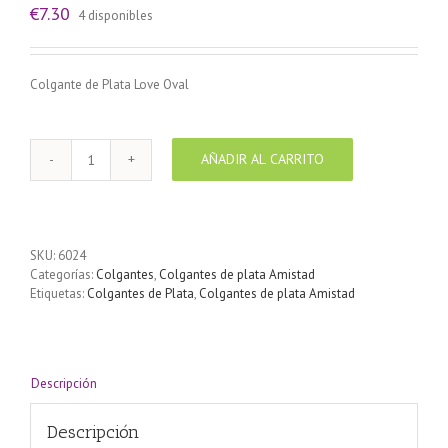
€
7.30
4 disponibles
Colgante de Plata Love Oval
AÑADIR AL CARRITO
Colgante
de
Plata
Love
Oval
SKU:
6024
cantidad
Categorías:
Colgantes
,
Colgantes de plata Amistad
Etiquetas:
Colgantes de Plata
,
Colgantes de plata Amistad
Descripción
Descripción