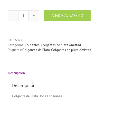
AÑADIR AL CARRITO
Colgante
de
Plata
Hope
Esperanza
SKU:
6023
cantidad
Categorías:
Colgantes
,
Colgantes de plata Amistad
Etiquetas:
Colgantes de Plata
,
Colgantes de plata Amistad
Descripción
Descripción
Colgante de Plata Hope Esperanza