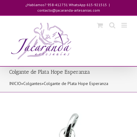
Saltar
¿Hablamos? 958-412731 WhatsApp 615-921515
|
al
contacto@jacaranda-artesanias.com
contenido
Colgante de Plata Hope Esperanza
INICIO
»
Colgantes
»
Colgante de Plata Hope Esperanza