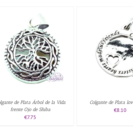
AÑADIR AL CARRITO
/
QUICK VIEW
AÑADIR AL CARRITO
/
lgante de Plata Árbol de la Vida
Colgante de Plata lov
frente Ojo de Shiba
€
8.10
€
7.75