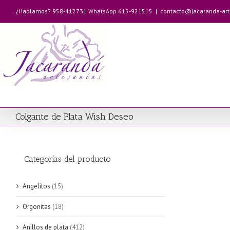
Saltar
¿Hablamos? 958-412731 WhatsApp 615-921515
|
contacto@jacaranda-ar
al
contenido
Colgante de Plata Wish Deseo
Categorías del producto
Angelitos
(15)
Orgonitas
(18)
Anillos de plata
(412)