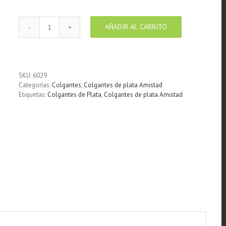
AÑADIR AL CARRITO
Colgante
de
Plata
Wish
Deseo
SKU:
6029
cantidad
Categorías:
Colgantes
,
Colgantes de plata Amistad
Etiquetas:
Colgantes de Plata
,
Colgantes de plata Amistad