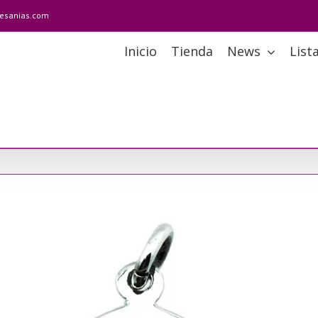
tesanias.com
Inicio
Tienda
News
List