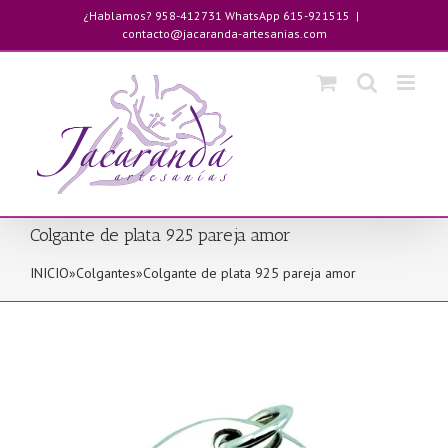
Saltar
¿Hablamos? 958-412731 WhatsApp 615-921515
|
al
contacto@jacaranda-artesanias.com
contenido
Colgante de plata 925 pareja amor
INICIO
»
Colgantes
»
Colgante de plata 925 pareja amor