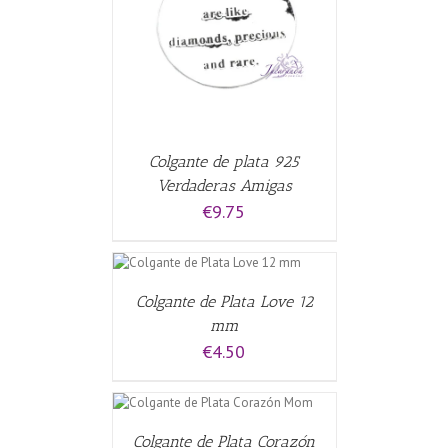
CARRITO
/
Colgante de plata 925
Verdaderas Amigas
€
9.75
AL CARRITO
/
S
Colgante de Plata Love 12
mm
€
4.50
L CARRITO
/
Colgante de Plata Corazón