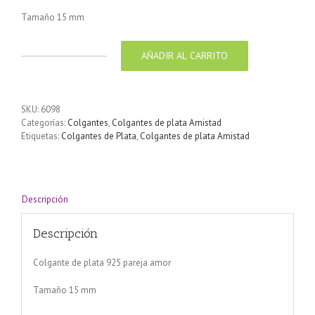
Tamaño 15 mm
AÑADIR AL CARRITO
Colgante
de
plata
925
SKU:
6098
pareja
Categorías:
Colgantes
,
Colgantes de plata Amistad
amor
Etiquetas:
Colgantes de Plata
,
Colgantes de plata Amistad
cantidad
Descripción
Descripción
Colgante de plata 925 pareja amor
Tamaño 15 mm