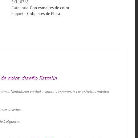
SKU:
8765
esmalte
Categoría:
Con esmaltes de color
de
Etiqueta:
Colgantes de Plata
color
diseño
Estrella
cantidad
de color diseño Estrella
raleza. Simbolizan verdad, espíritu y esperanza
.
Las estrellas pueden
e sus diseños.
de Colgantes.