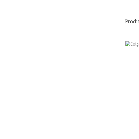
Produ
AÑADIR AL CARRITO
/
QUICK VIEW