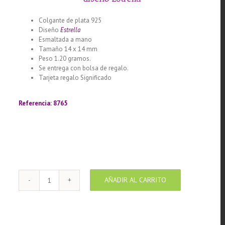
Colgante de plata 925
Diseño
Estrella
Esmaltada a mano
Tamaño 14 x 14 mm
Peso 1.20 gramos.
Se entrega con bolsa de regalo.
Tarjeta regalo Significado
Llamador de ángeles labrado en
plata 925 con diseño de margarita en 20 mm
Referencia: 8765
AÑADIR AL CARRITO
Colgante
de
Plata
925
con