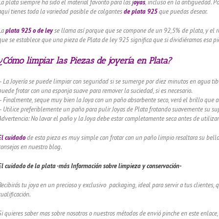
La plata siempre ha sido el material favorito para las
j
oyas
, incluso en la antigüedad. P
aquí tienes toda la variedad posible de colgantes
de plata 925
que puedas desear.
La
plata 925 o de ley
se llama así porque que se compone de un 92,5% de plata, y el re
que se establece que una pieza de Plata de ley 925 significa que si dividiéramos esa pie
¿Cómo limpiar las Piezas de joyería en Plata?
– La Joyería se puede limpiar con seguridad si se sumerge por diez minutos en agua tibi
puede frotar con una esponja suave para remover la suciedad, si es necesario.
– Finalmente, seque muy bien la Joya con un paño absorbente seco, verá el brillo que 
– Utilice preferiblemente un paño para pulir Joyas de Plata frotando suavemente su supe
Advertencia: No lavar el paño y la Joya debe estar completamente seca antes de utilizar
El cuidado
de esta pieza es muy simple con frotar con un paño limpio resaltara su bel
consejos en nuestro blog.
El cuidado de
la plata -más Información sobre limpieza y conservación-
Recibirás tu joya en un precioso y exclusivo packaging, ideal para servir a tus clientes,
cualificación.
Si quieres saber mas sobre nosotros o nuestros métodos de envió pinche en este enlace,