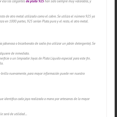
or eso los colgantes
de plata 925
han sido siempre muy valorados, y
sto de otro metal utilizado como el cobre. Se utiliza el número 925 ya
za en 1000 partes, 925 serían Plata pura y el resto, el otro metal.
a jabonosa o bicarbonato de sodio (no utilizar un jabón detergente). Se
adquiere de inmediato.
rficie o un limpiador Joyas de Plata Líquido especial para este fin.
lo.
lo brillo nuevamente, para mayor información puede ver nuestro
 que identifica cada joya realizada a mano por artesanos de la mayor
 le será de utilidad…