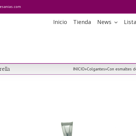
tesanias.com
Inicio
Tienda
News
List
rella
INICIO
»
Colgantes
»
Con esmaltes d