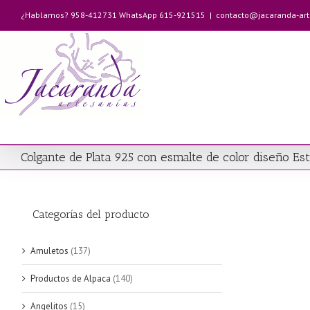
Saltar
¿Hablamos? 958-412731 WhatsApp 615-921515
|
contacto@jacaranda-ar
al
contenido
Colgante de Plata 925 con esmalte de color diseño Est
Categorías del producto
Amuletos
(137)
Productos de Alpaca
(140)
Angelitos
(15)