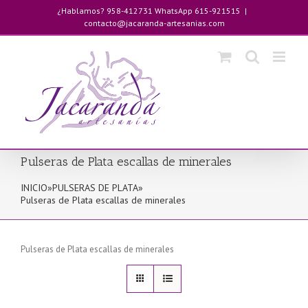
Saltar
¿Hablamos? 958-412731 WhatsApp 615-921515
|
al
contacto@jacaranda-artesanias.com
contenido
Pulseras de Plata escallas de minerales
INICIO
»
PULSERAS DE PLATA
»
Pulseras de Plata escallas de minerales
Pulseras de Plata escallas de minerales