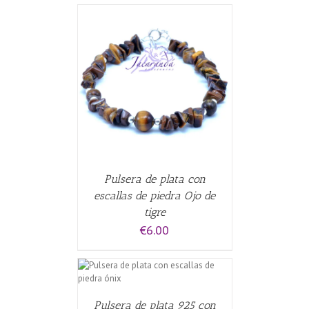
ALLES
Pulsera de plata con
escallas de piedra Ojo de
tigre
€
6.00
CARRITO
/
Pulsera de plata 925 con