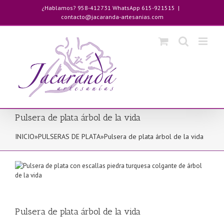
Saltar
¿Hablamos? 958-412731 WhatsApp 615-921515
|
al
contacto@jacaranda-artesanias.com
contenido
Pulsera de plata árbol de la vida
INICIO
»
PULSERAS DE PLATA
»
Pulsera de plata árbol de la vida
Pulsera de plata árbol de la vida