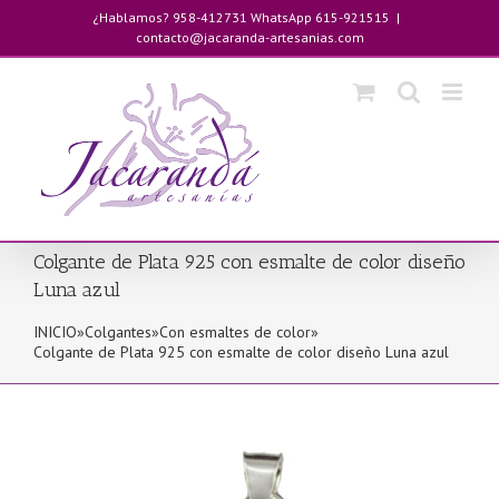
Saltar
¿Hablamos? 958-412731 WhatsApp 615-921515
|
al
contacto@jacaranda-artesanias.com
contenido
Colgante de Plata 925 con esmalte de color diseño
Luna azul
INICIO
»
Colgantes
»
Con esmaltes de color
»
Colgante de Plata 925 con esmalte de color diseño Luna azul