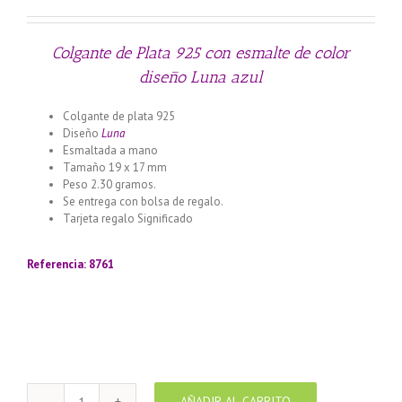
Colgante de Plata 925 con esmalte de color
diseño Luna azul
Colgante de plata 925
Diseño
Luna
Esmaltada a mano
Tamaño 19 x 17 mm
Peso 2.30 gramos.
Se entrega con bolsa de regalo.
Tarjeta regalo Significado
Llamador de ángeles labrado en
plata 925 con diseño de margarita en 20 mm
Referencia: 8761
AÑADIR AL CARRITO