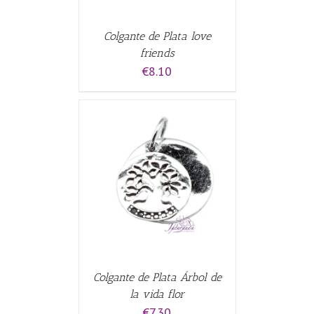
Colgante de Plata love
friends
€
8.10
CARRITO
/
Colgante de Plata Árbol de
la vida flor
€
7.30