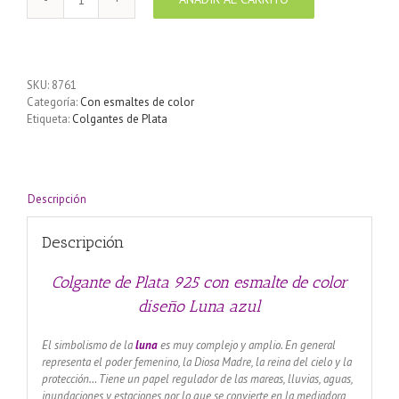
Colgante
de
Plata
925
con
SKU:
8761
esmalte
Categoría:
Con esmaltes de color
de
Etiqueta:
Colgantes de Plata
color
diseño
Luna
azul
cantidad
Descripción
Descripción
Colgante de Plata 925 con esmalte de color
diseño Luna
azul
El simbolismo de la
luna
es muy complejo y amplio. En general
representa el poder femenino, la Diosa Madre, la reina del cielo y la
protección… Tiene un papel regulador de las mareas, lluvias, aguas,
inundaciones y estaciones por lo que se convierte en la mediadora