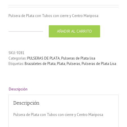
Pulsera de Plata con Tubos con cierre y Centro Mariposa
AÑADIR AL CARRITO
Pulsera
de
Plata
con
SKU:
9281
Tubos
Categorías:
PULSERAS DE PLATA
,
Pulseras de Plata lisa
con
Etiquetas:
Brazaletes de Plata
,
Plata
,
Pulseras
,
Pulseras de Plata Lisa
cierre
y
Centro
Mariposa
cantidad
Descripción
Descripción
Pulsera de Plata con Tubos con cierre y Centro Mariposa