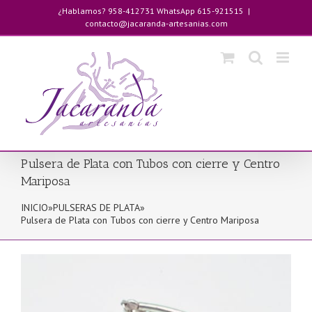
Saltar
¿Hablamos? 958-412731 WhatsApp 615-921515
|
al
contacto@jacaranda-artesanias.com
contenido
Pulsera de Plata con Tubos con cierre y Centro
Mariposa
INICIO
»
PULSERAS DE PLATA
»
Pulsera de Plata con Tubos con cierre y Centro Mariposa