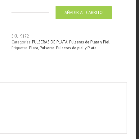
AÑADIR AL CARRITO
Pulsera
de
Piel
Negra
SKU:
9172
trenzada
Categorías:
PULSERAS DE PLATA
,
Pulseras de Plata y Piel
con
Etiquetas:
Plata
,
Pulseras
,
Pulseras de piel y Plata
centro
de
Plata
diseño
Kukupeli
cantidad