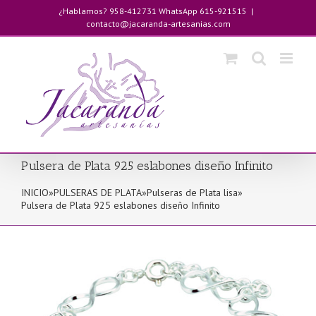
Saltar
¿Hablamos? 958-412731 WhatsApp 615-921515
|
al
contacto@jacaranda-artesanias.com
contenido
Pulsera de Plata 925 eslabones diseño Infinito
INICIO
»
PULSERAS DE PLATA
»
Pulseras de Plata lisa
»
Pulsera de Plata 925 eslabones diseño Infinito