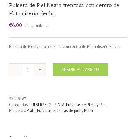
Pulsera de Piel Negra trenzada con centro de
Plata diseño Flecha
€
6.00
2 disponibles
Pulsera de Piel Negra trenzada con centro de Plata diseño Flecha
AÑADIR AL CARRITO
Pulsera
de
Piel
Negra
trenzada
SKU:
9167
con
Categorías:
PULSERAS DE PLATA
,
Pulseras de Plata y Piel
centro
Etiquetas:
Plata
,
Pulseras
,
Pulseras de piel y Plata
de
Plata
diseño
Flecha
cantidad