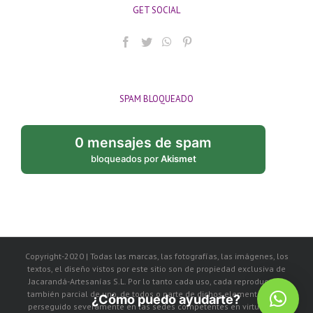
GET SOCIAL
SPAM BLOQUEADO
0 mensajes de spam
bloqueados por
Akismet
Copyright-2020 | Todas las marcas, las fotografías, las imágenes, los
textos, el diseño vistos por este sitio son de propiedad exclusiva de
Jacarandá-Artesanías S.L. Por lo tanto cada uso, cada reproducción
también parcial de uno, de todos o parte de dichos elementos, será
¿Cómo puedo ayudarte?
perseguido severamente en las sedes competentes en virtud de la