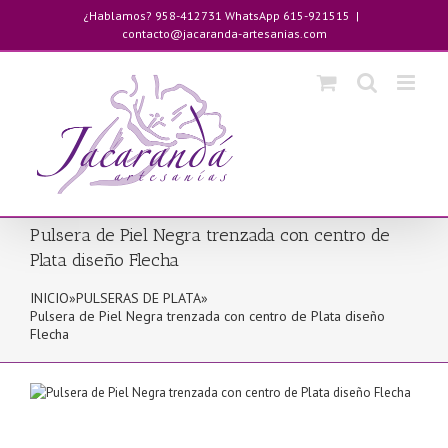
Saltar
¿Hablamos? 958-412731 WhatsApp 615-921515
|
al
contacto@jacaranda-artesanias.com
contenido
Pulsera de Piel Negra trenzada con centro de
Plata diseño Flecha
INICIO
»
PULSERAS DE PLATA
»
Pulsera de Piel Negra trenzada con centro de Plata diseño
Flecha