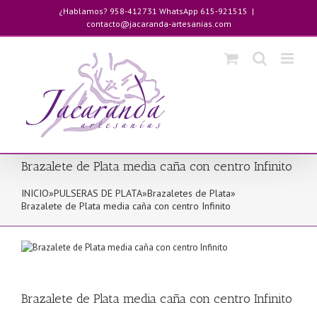
Saltar
¿Hablamos? 958-412731 WhatsApp 615-921515
|
al
contacto@jacaranda-artesanias.com
contenido
Brazalete de Plata media caña con centro Infinito
INICIO
»
PULSERAS DE PLATA
»
Brazaletes de Plata
»
Brazalete de Plata media caña con centro Infinito
Brazalete de Plata media caña con centro Infinito