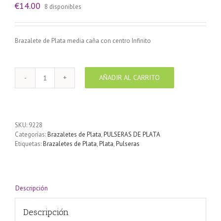
€
14.00
8 disponibles
Brazalete de Plata media caña con centro Infinito
AÑADIR AL CARRITO
Brazalete
de
Plata
media
caña
SKU:
9228
con
Categorías:
Brazaletes de Plata
,
PULSERAS DE PLATA
centro
Etiquetas:
Brazaletes de Plata
,
Plata
,
Pulseras
Infinito
cantidad
Descripción
Descripción