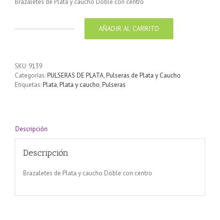
Brazaletes de Plata y caucho Doble con centro
AÑADIR AL CARRITO
Brazaletes
de
Plata
y
SKU:
9139
caucho
Categorías:
PULSERAS DE PLATA
,
Pulseras de Plata y Caucho
Doble
Etiquetas:
Plata
,
Plata y caucho
,
Pulseras
con
centro
cantidad
Descripción
Descripción
Brazaletes de Plata y caucho Doble con centro