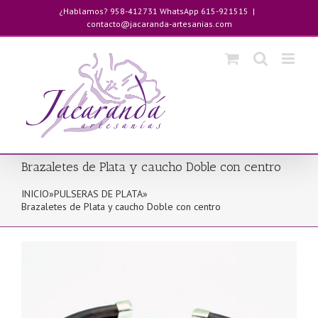
Saltar
¿Hablamos? 958-412731 WhatsApp 615-921515
|
al
contacto@jacaranda-artesanias.com
contenido
Brazaletes de Plata y caucho Doble con centro
INICIO
»
PULSERAS DE PLATA
»
Brazaletes de Plata y caucho Doble con centro