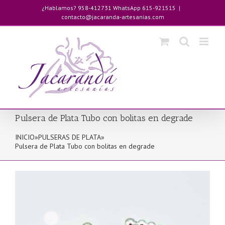
Saltar
¿Hablamos? 958-412731 WhatsApp 615-921515
|
al
contacto@jacaranda-artesanias.com
contenido
Pulsera de Plata Tubo con bolitas en degrade
INICIO
»
PULSERAS DE PLATA
»
Pulsera de Plata Tubo con bolitas en degrade