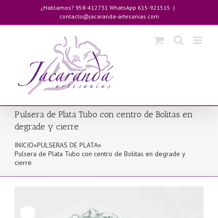
Saltar
¿Hablamos? 958-412731 WhatsApp 615-921515
|
al
contacto@jacaranda-artesanias.com
contenido
Pulsera de Plata Tubo con centro de Bolitas en
degrade y cierre
INICIO
»
PULSERAS DE PLATA
»
Pulsera de Plata Tubo con centro de Bolitas en degrade y
cierre