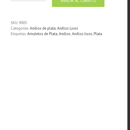
AÑADIR AL CARRITO
Anillo
de
Plata
cinta
SKU:
9005
Rosario
Categorías:
Anillos de plata
,
Anillos Lisos
con
Etiquetas:
Amuletos de Plata
,
Anillos
,
Anillos lisos
,
Plata
Cruz
14
mm
cantidad