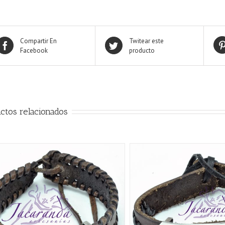
Compartir En
Twitear este
Facebook
producto
ctos relacionados
AÑADIR AL CARRITO
/
AÑADIR AL CARRITO
/
QUICK VIEW