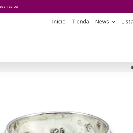
tesanias.com
Inicio
Tienda
News
List
I