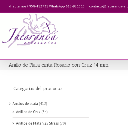
Saltar
¿Hablamos? 958-412731 WhatsApp 615-921515
|
contacto@jacaranda-ar
al
contenido
Anillo de Plata cinta Rosario con Cruz 14 mm
Categorías del producto
Anillos de plata
(412)
Anillos de Onix
(34)
Anillos de Plata 925 Strass
(79)