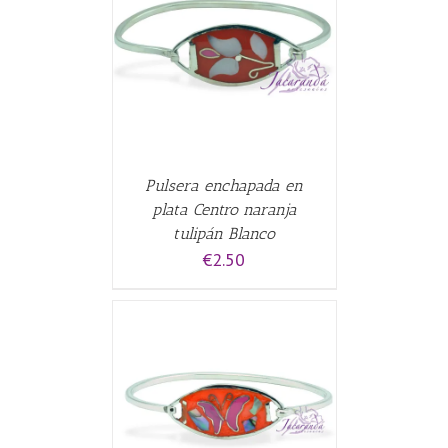
CARRITO
/
Pulsera enchapada en
plata Centro naranja
tulipán Blanco
€
2.50
CARRITO
/