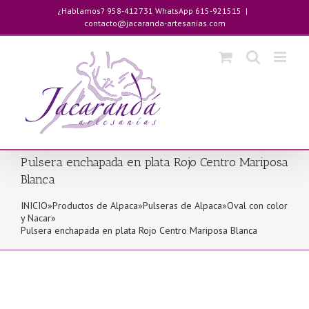
Saltar
¿Hablamos? 958-412731 WhatsApp 615-921515
|
al
contacto@jacaranda-artesanias.com
contenido
Pulsera enchapada en plata Rojo Centro Mariposa
Blanca
INICIO
»
Productos de Alpaca
»
Pulseras de Alpaca
»
Oval con color
y Nacar
»
Pulsera enchapada en plata Rojo Centro Mariposa Blanca