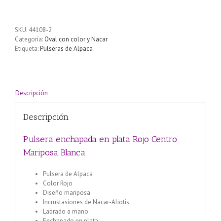
en
plata
Rojo
SKU:
44108-2
Centro
Categoría:
Oval con color y Nacar
Mariposa
Etiqueta:
Pulseras de Alpaca
Blanca
cantidad
Descripción
Descripción
Pulsera enchapada en plata Rojo Centro
Mariposa Blanca
Pulsera de Alpaca
Color Rojo
Diseño mariposa.
Incrustasiones de Nacar-Aliotis
Labrado a mano.
Enchapado en plata.