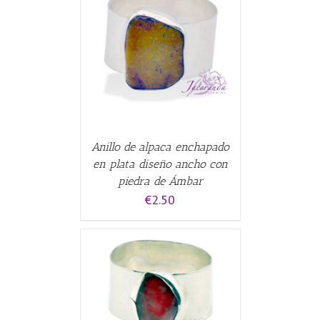
CARRITO
/
Anillo de alpaca enchapado
en plata diseño ancho con
piedra de Ámbar
€
2.50
CARRITO
/