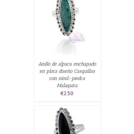
CARRITO
/
Anillo de alpaca enchapado
en plata diseño Casquillas
con símil-piedra
Malaquita
€
2.50