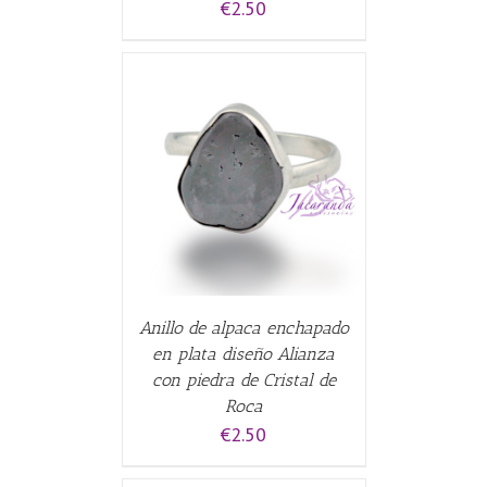
€
2.50
CARRITO
/
Anillo de alpaca enchapado
en plata diseño Alianza
con piedra de Cristal de
Roca
€
2.50