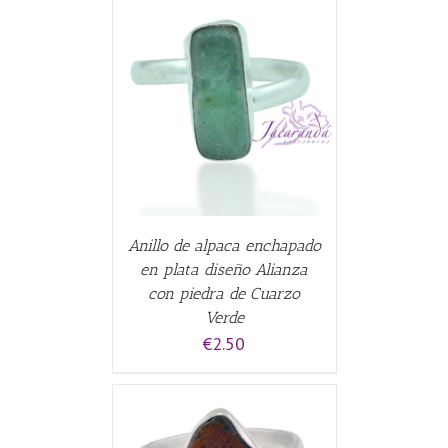
ALLES
Anillo de alpaca enchapado
en plata diseño Alianza
con piedra de Cuarzo
Verde
€
2.50