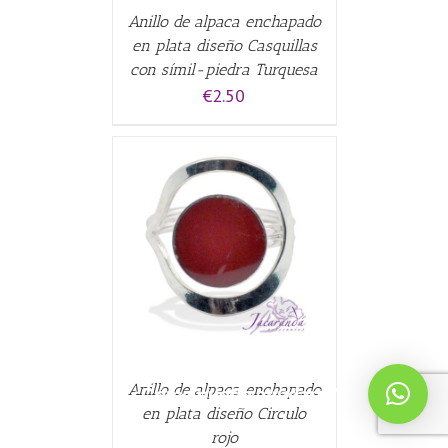
Anillo de alpaca enchapado
en plata diseño Casquillas
con símil-piedra Turquesa
€
2.50
ALLES
Anillo de alpaca enchapado
¿Cómo puedo ayudarte?
en plata diseño Circulo
rojo