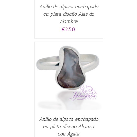
Anillo de alpaca enchapado
en plata diseño Alas de
alambre
€
2.50
CARRITO
/
Anillo de alpaca enchapado
en plata diseño Alianza
con Ágata