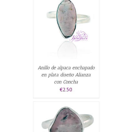
CARRITO
/
Anillo de alpaca enchapado
en plata diseño Alianza
con Concha
€
2.50