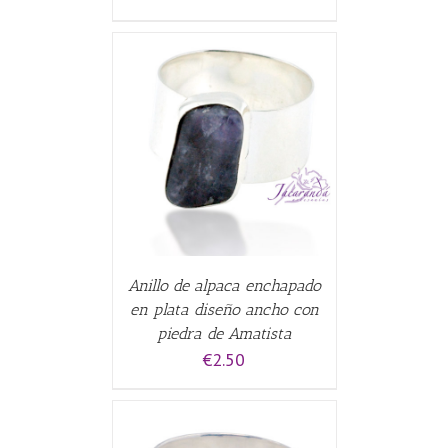
CARRITO
/
Anillo de alpaca enchapado
en plata diseño ancho con
piedra de Amatista
€
2.50