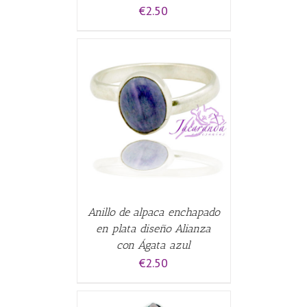
€
2.50
CARRITO
/
Anillo de alpaca enchapado
en plata diseño Alianza
con Ágata azul
€
2.50