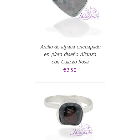
ALLES
Anillo de alpaca enchapado
en plata diseño Alianza
con Cuarzo Rosa
€
2.50
ALLES