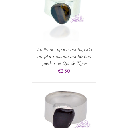
CARRITO
/
Anillo de alpaca enchapado
en plata diseño ancho con
piedra de Ojo de Tigre
€
2.50
CARRITO
/