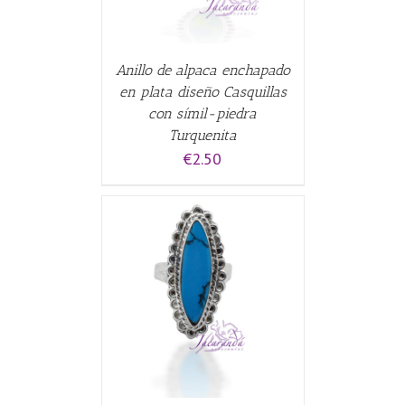
Anillo de alpaca enchapado
en plata diseño Casquillas
con símil-piedra
Turquenita
€
2.50
CARRITO
/