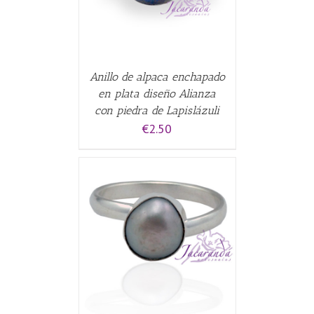
Anillo de alpaca enchapado
en plata diseño Alianza
con piedra de Lapislázuli
€
2.50
CARRITO
/