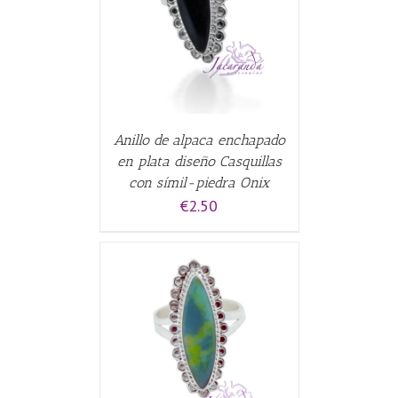
CARRITO
/
Anillo de alpaca enchapado
en plata diseño Casquillas
con símil-piedra Onix
€
2.50
CARRITO
/