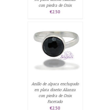
con piedra de Onix
€
2.50
CARRITO
/
Anillo de alpaca enchapado
en plata diseño Alianza
con piedra de Onix
Facetado
€
2.50