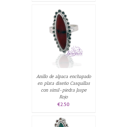
CARRITO
/
Anillo de alpaca enchapado
en plata diseño Casquillas
con símil-piedra Jaspe
Rojo
€
2.50