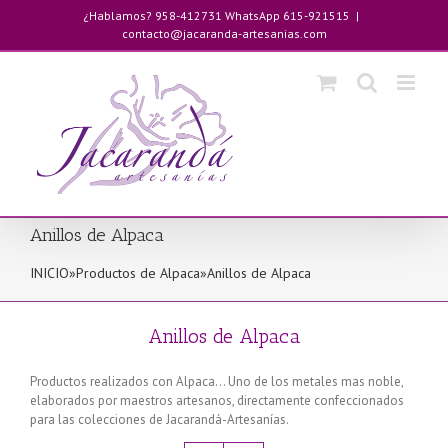
Saltar
¿Hablamos? 958-412731 WhatsApp 615-921515
|
al
contacto@jacaranda-artesanias.com
contenido
Anillos de Alpaca
INICIO
»
Productos de Alpaca
»
Anillos de Alpaca
Anillos de Alpaca
Productos realizados con Alpaca… Uno de los metales mas noble,
elaborados por maestros artesanos, directamente confeccionados
para las colecciones de Jacarandá-Artesanías.