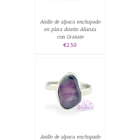
Anillo de alpaca enchapado
en plata diseño Alianza
con Granate
€
2.50
CARRITO
/
Anillo de alpaca enchapado