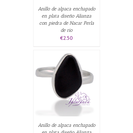
Anillo de alpaca enchapado
en plata diseño Alianza
con piedra de Nacar Perla
de rio
€
2.50
CARRITO
/
Anillo de alpaca enchapado
en plata diseño Alianza