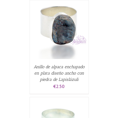
CARRITO
/
Anillo de alpaca enchapado
en plata diseño ancho con
piedra de Lapislázuli
€
2.50