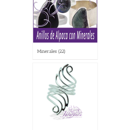
Minerales
(22)
ALLES