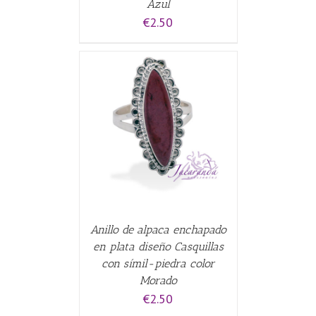
Azul
€
2.50
CARRITO
/
Anillo de alpaca enchapado
en plata diseño Casquillas
con símil-piedra color
Morado
€
2.50