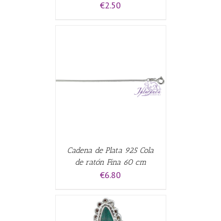
€
2.50
CARRITO
/
Cadena de Plata 925 Cola
de ratón Fina 60 cm
€
6.80