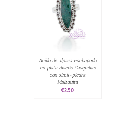
CARRITO
/
Anillo de alpaca enchapado
en plata diseño Casquillas
con símil-piedra
Malaquita
€
2.50