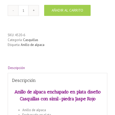
AÑADIR AL CARRITO
Anillo
de
alpaca
enchapado
en
SKU:
4520-6
plata
Categoría:
Casquillas
diseño
Etiqueta:
Anillo de alpaca
Casquillas
con
símil-
piedra
Jaspe
Descripción
Rojo
cantidad
Descripción
Anillo de alpaca enchapado en plata diseño
Casquillas con símil-piedra Jaspe Rojo
Anillo de alpaca
Enchapado en plata.