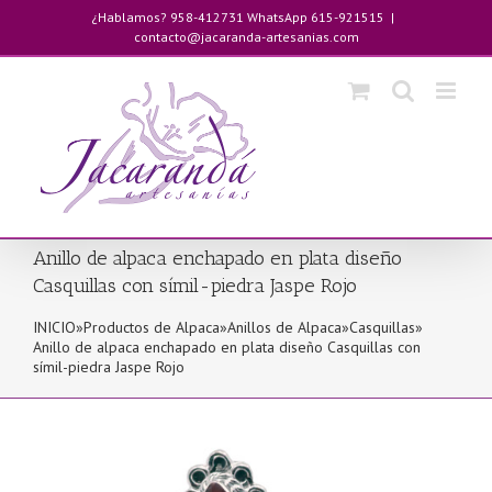
Saltar
¿Hablamos? 958-412731 WhatsApp 615-921515
|
al
contacto@jacaranda-artesanias.com
contenido
Anillo de alpaca enchapado en plata diseño
Casquillas con símil-piedra Jaspe Rojo
INICIO
»
Productos de Alpaca
»
Anillos de Alpaca
»
Casquillas
»
Anillo de alpaca enchapado en plata diseño Casquillas con
símil-piedra Jaspe Rojo