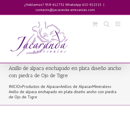
Saltar
¿Hablamos? 958-412731 WhatsApp 615-921515
|
al
contacto@jacaranda-artesanias.com
contenido
Anillo de alpaca enchapado en plata diseño ancho
con piedra de Ojo de Tigre
INICIO
»
Productos de Alpaca
»
Anillos de Alpaca
»
Minerales
»
Anillo de alpaca enchapado en plata diseño ancho con piedra
de Ojo de Tigre