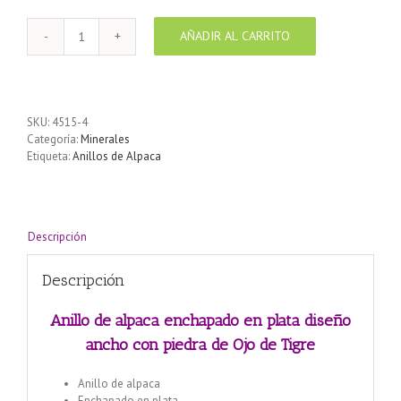
AÑADIR AL CARRITO
Anillo
de
alpaca
enchapado
en
SKU:
4515-4
plata
Categoría:
Minerales
diseño
Etiqueta:
Anillos de Alpaca
ancho
con
piedra
de
Ojo
Descripción
de
Tigre
Descripción
cantidad
Anillo de alpaca enchapado en plata diseño
ancho con piedra de Ojo de Tigre
Anillo de alpaca
Enchapado en plata.