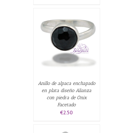
CARRITO
/
Anillo de alpaca enchapado
en plata diseño Alianza
con piedra de Onix
Facetado
€
2.50