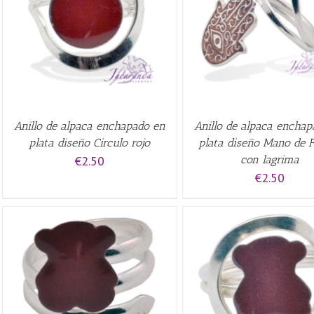
AÑADIR AL CARRITO
/
QUICK VIEW
VIEW
Anillo de alpaca enchapado en
Anillo de alpaca encha
plata diseño Circulo rojo
plata diseño Mano de 
€
2.50
con lagrima
€
2.50
QUICK VIEW