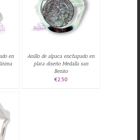
QUICK
pado en
Anillo de alpaca enchapado en
Fátima
plata diseño Medalla san
Benito
€
2.50