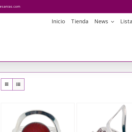
tesanias.com
Inicio
Tienda
News
List