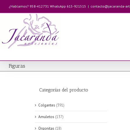
Saltar
¿Hablamos? 958-412731 WhatsApp 615-921515
|
contacto@jacaranda-ar
al
contenido
Figuras
Categorías del producto
Colgantes
(391)
Amuletos
(137)
Orgonitas
(18)