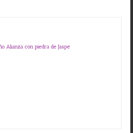
piedra
de
Jaspe
cantidad
ño Alianza con piedra de Jaspe