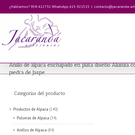
Saltar
¿Hablamos? 958-412731 WhatsApp 615-921515
|
contacto@jacaranda-ar
al
contenido
Anillo de alpaca enchapado en plata diseño Alianza c
piedra de Jaspe
Categorías del producto
Productos de Alpaca
(140)
Pulseras de Alpaca
(54)
Anillos de Alpaca
(84)