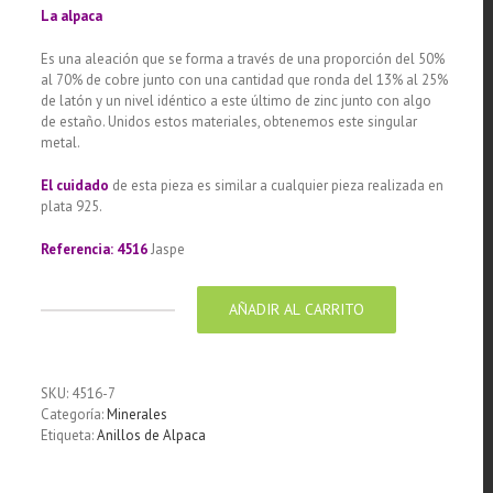
La alpaca
Es una aleación que se forma a través de una proporción del 50%
al 70% de cobre junto con una cantidad que ronda del 13% al 25%
de latón y un nivel idéntico a este último de zinc junto con algo
de estaño. Unidos estos materiales, obtenemos este singular
metal.
El cuidado
de esta pieza es similar a cualquier pieza realizada en
plata 925.
Referencia: 4516
Jaspe
AÑADIR AL CARRITO
Anillo
de
alpaca
enchapado
SKU:
4516-7
en
Categoría:
Minerales
plata
Etiqueta:
Anillos de Alpaca
diseño
Alianza
con