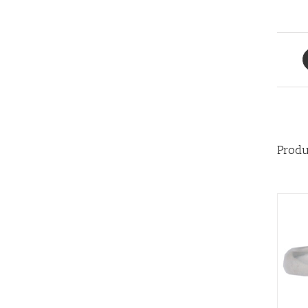
Produ
AÑADIR AL CARRITO
/
QUICK VIEW