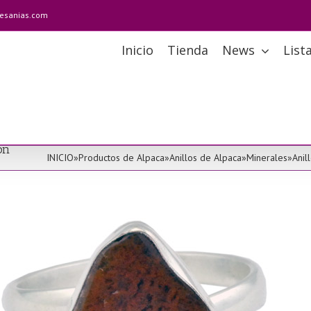
tesanias.com
Inicio
Tienda
News
List
on
INICIO
»
Productos de Alpaca
»
Anillos de Alpaca
»
Minerales
»
Anil