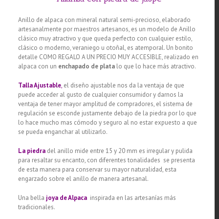
Anillo de alpaca con mineral natural semi-precioso, elaborado
artesanalmente por maestros artesanos, es un modelo de Anillo
clásico muy atractivo y que queda perfecto con cualquier estilo,
clásico o moderno, veraniego u otoñal, es atemporal. Un bonito
detalle COMO REGALO A UN PRECIO MUY ACCESIBLE, realizado en
alpaca con un
enchapado de plata
lo que lo hace más atractivo.
Talla Ajustable
,
el diseño ajustable nos da la ventaja de que
puede acceder al gusto de cualquier consumidor y darnos la
ventaja de tener mayor amplitud de compradores, el sistema de
regulación se esconde justamente debajo de la piedra por lo que
lo hace mucho mas cómodo y seguro al no estar expuesto a que
se pueda enganchar al utilizarlo.
La piedra
del anillo mide entre 15 y 20 mm es irregular y pulida
para resaltar su encanto, con diferentes tonalidades se presenta
de esta manera para conservar su mayor naturalidad, esta
engarzado sobre el anillo de manera artesanal.
Una bella
joya de Alpaca
inspirada en las artesanías más
tradicionales.