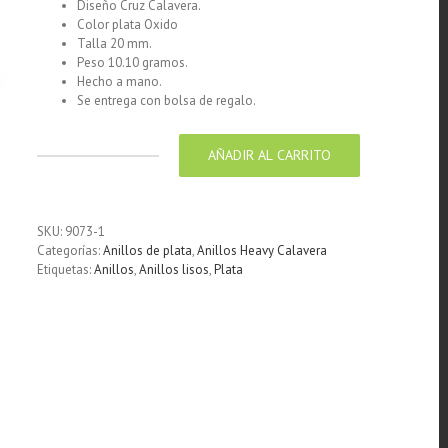
Diseño Cruz Calavera.
Color plata Oxido
Talla 20 mm.
Peso 10.10 gramos.
Hecho a mano.
Se entrega con bolsa de regalo.
AÑADIR AL CARRITO
Anillo
de
Plata
925
SKU:
9073-1
Cruz
Categorías:
Anillos de plata
,
Anillos Heavy Calavera
calaveras
Etiquetas:
Anillos
,
Anillos lisos
,
Plata
20
mm
cantidad