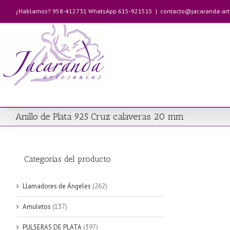
Saltar
¿Hablamos? 958-412731 WhatsApp 615-921515
|
contacto@jacaranda-ar
al
contenido
Anillo de Plata 925 Cruz calaveras 20 mm
Categorías del producto
Llamadores de Ángeles
(262)
Amuletos
(137)
PULSERAS DE PLATA
(397)