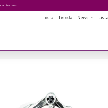
tesanias.com
Inicio
Tienda
News
List