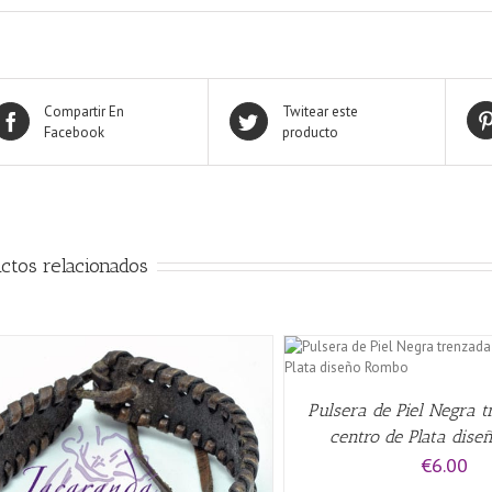
Compartir En
Twitear este
Facebook
producto
ctos relacionados
AÑADIR AL CARRITO
/
QUICK VIEW
QUICK VIE
Pulsera de Piel Negra 
centro de Plata dis
€
6.00