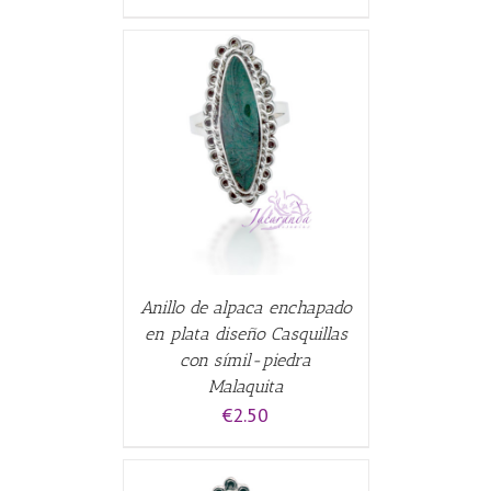
CARRITO
/
Anillo de alpaca enchapado
en plata diseño Casquillas
con símil-piedra
Malaquita
€
2.50