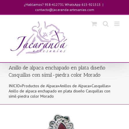
Saltar
¿Hablamos? 958-412731 WhatsApp 615-921515
|
al
contacto@jacaranda-artesanias.com
contenido
Anillo de alpaca enchapado en plata diseño
Casquillas con símil-piedra color Morado
INICIO
»
Productos de Alpaca
»
Anillos de Alpaca
»
Casquillas
»
Anillo de alpaca enchapado en plata diseño Casquillas con
símil-piedra color Morado