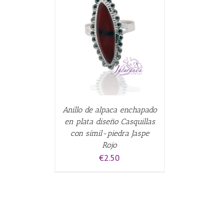
CARRITO
/
Anillo de alpaca enchapado
en plata diseño Casquillas
con símil-piedra Jaspe
Rojo
€
2.50