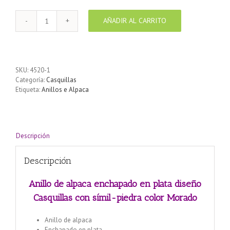
AÑADIR AL CARRITO
Anillo
de
alpaca
enchapado
en
SKU:
4520-1
plata
Categoría:
Casquillas
diseño
Etiqueta:
Anillos e Alpaca
Casquillas
con
símil-
piedra
color
Descripción
Morado
cantidad
Descripción
Anillo de alpaca enchapado en plata diseño
Casquillas con símil-piedra color Morado
Anillo de alpaca
Enchapado en plata.