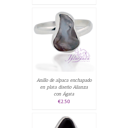
CARRITO
/
Anillo de alpaca enchapado
en plata diseño Alianza
con Ágata
€
2.50