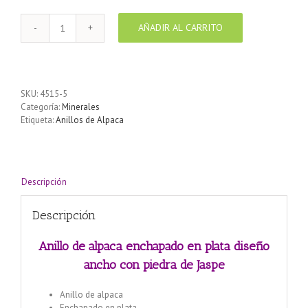
AÑADIR AL CARRITO
Anillo
de
alpaca
enchapado
en
SKU:
4515-5
plata
Categoría:
Minerales
diseño
Etiqueta:
Anillos de Alpaca
ancho
con
piedra
de
Jaspe
Descripción
cantidad
Descripción
Anillo de alpaca enchapado en plata diseño
ancho con piedra de Jaspe
Anillo de alpaca
Enchapado en plata.