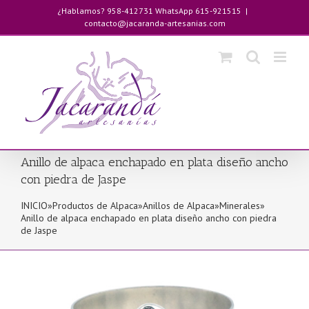
Saltar
¿Hablamos? 958-412731 WhatsApp 615-921515
|
al
contacto@jacaranda-artesanias.com
contenido
Anillo de alpaca enchapado en plata diseño ancho
con piedra de Jaspe
INICIO
»
Productos de Alpaca
»
Anillos de Alpaca
»
Minerales
»
Anillo de alpaca enchapado en plata diseño ancho con piedra
de Jaspe