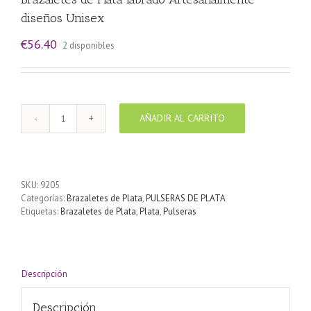
diseños Unisex
€
56.40
2 disponibles
AÑADIR AL CARRITO
Brazaletes
de
Plata
labrado
Artesanalmente
SKU:
9205
diseños
Categorías:
Brazaletes de Plata
,
PULSERAS DE PLATA
Unisex
Etiquetas:
Brazaletes de Plata
,
Plata
,
Pulseras
cantidad
Descripción
Descripción