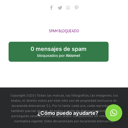
SPAM BLOQUEADO
0 mensajes de spam
bloqueados por
Akismet
Copyright-2020 | Todas las marcas, las fotografías, las imágenes, los
textos, el diseño vistos por este sitio son de propiedad exclusiva de
Jacarandá-Artesanías S.L. Por lo tanto cada uso, cada reproducción
también parcial de uno, de todos o parte de dichos elementos, será
¿Cómo puedo ayudarte?
perseguido severamente en las sedes competentes en virtud de la
normativa vigente. |Sitio desarrollado por Jacarandá-Artesanías