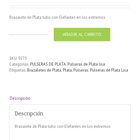
Brazalete de Plata tubo con Elefantes en los extremos
AÑADIR AL CARRITO
Brazalete
de
Plata
tubo
SKU:
9275
con
Categorías:
PULSERAS DE PLATA
,
Pulseras de Plata lisa
Elefantes
Etiquetas:
Brazaletes de Plata
,
Plata
,
Pulseras
,
Pulseras de Plata Lisa
en
los
extremos
cantidad
Descripción
Descripción
Brazalete de Plata tubo con Elefantes en los extremos