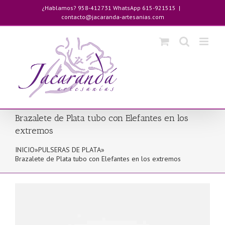
Saltar
¿Hablamos? 958-412731 WhatsApp 615-921515
|
al
contacto@jacaranda-artesanias.com
contenido
Brazalete de Plata tubo con Elefantes en los
extremos
INICIO
»
PULSERAS DE PLATA
»
Brazalete de Plata tubo con Elefantes en los extremos