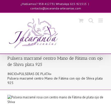
Saltar
¿Hablamos? 958-412731 WhatsApp 615-921515
|
al
contacto@jacaranda-artesanias.com
contenido
Pulsera macramé centro Mano de Fátima con ojo
de Shiva plata 925
INICIO
»
PULSERAS DE PLATA
»
Pulsera macramé centro Mano de Fátima con ojo de Shiva plata
925