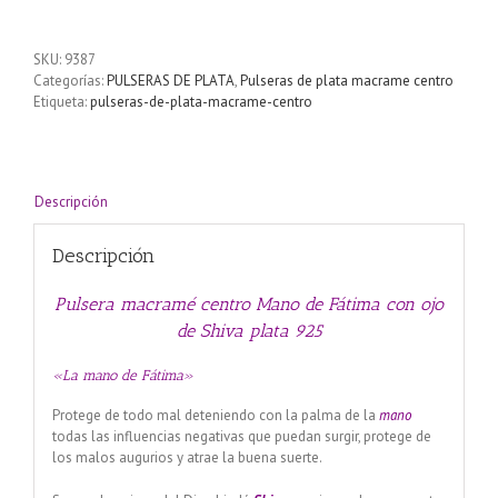
centro
Mano
de
SKU:
9387
Fátima
Categorías:
PULSERAS DE PLATA
,
Pulseras de plata macrame centro
con
Etiqueta:
pulseras-de-plata-macrame-centro
ojo
de
Shiva
plata
925
Descripción
cantidad
Descripción
Pulsera macramé centro Mano de Fátima con ojo
de Shiva plata 925
«La mano de Fátima»
Protege de todo mal deteniendo con la palma de la
mano
todas las influencias negativas que puedan surgir, protege de
los malos augurios y atrae la buena suerte.