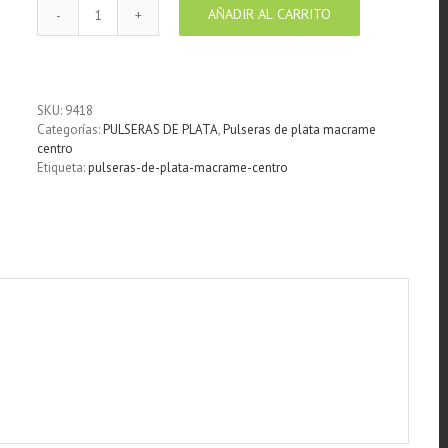
AÑADIR AL CARRITO
Pulsera
macramé
Tetragramatón
cantidad
SKU:
9418
Categorías:
PULSERAS DE PLATA
,
Pulseras de plata macrame
centro
Etiqueta:
pulseras-de-plata-macrame-centro