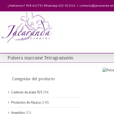
Saltar
¿Hablamos? 958-412731 WhatsApp 615-921515
|
contacto@jacaranda-ar
al
contenido
Pulsera macramé Tetragramatón
Categorías del producto
Cadenas de plata 925
(94)
Productos de Alpaca
(140)
Angelitos
(15)