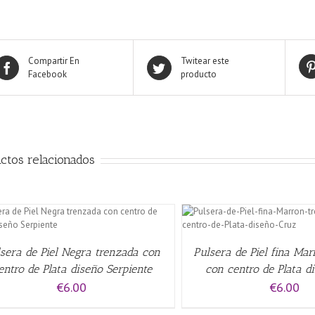
Compartir En
Twitear este
Facebook
producto
ctos relacionados
AÑADIR AL CARRITO
/
QUICK VIEW
AÑADIR AL CARRITO
/
sera de Piel Negra trenzada con
Pulsera de Piel fina Ma
entro de Plata diseño Serpiente
con centro de Plata d
€
6.00
€
6.00