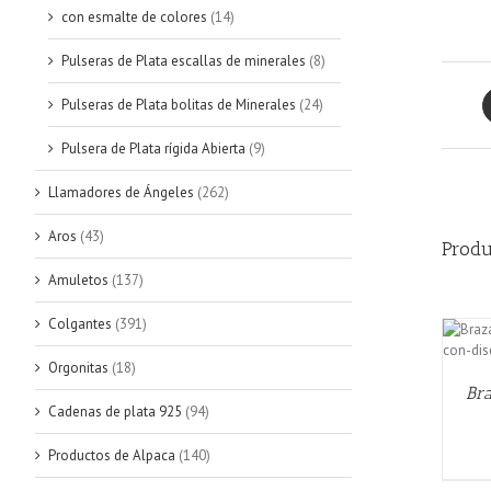
con esmalte de colores
(14)
Pulseras de Plata escallas de minerales
(8)
Pulseras de Plata bolitas de Minerales
(24)
Pulsera de Plata rígida Abierta
(9)
Llamadores de Ángeles
(262)
Aros
(43)
Produ
Amuletos
(137)
Colgantes
(391)
AÑADIR AL CARRITO
/
QUICK VIEW
Orgonitas
(18)
Bra
Cadenas de plata 925
(94)
Productos de Alpaca
(140)