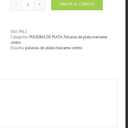
AÑADIR AL CARRITO
Pulsera
Infinito
plata
cantidad
SKU:
9412
Categorías:
PULSERAS DE PLATA
,
Pulseras de plata macrame
centro
Etiqueta:
pulseras-de-plata-macrame-centro