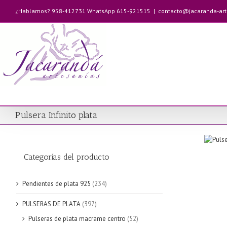
Saltar
¿Hablamos? 958-412731 WhatsApp 615-921515
|
contacto@jacaranda-ar
al
contenido
Pulsera Infinito plata
Categorías del producto
Pendientes de plata 925
(234)
PULSERAS DE PLATA
(397)
Pulseras de plata macrame centro
(52)