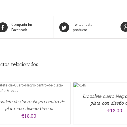
Compartir En
Twitear este
Facebook
producto
ctos relacionados
AÑADIR
AL
CARRITO
/
AÑADIR AL CARRITO
/
QUICK
Brazalete cuero Negro
VIEW
zalete de Cuero Negro centro de
plata con diseño 
plata con diseño Grecas
€
18.00
€
18.00