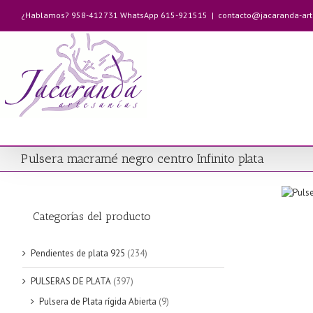
Saltar
¿Hablamos? 958-412731 WhatsApp 615-921515
|
contacto@jacaranda-ar
al
contenido
Pulsera macramé negro centro Infinito plata
Categorías del producto
Pendientes de plata 925
(234)
PULSERAS DE PLATA
(397)
Pulsera de Plata rígida Abierta
(9)