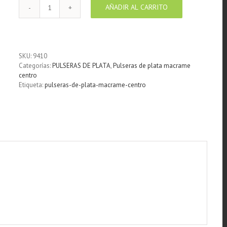
AÑADIR AL CARRITO
Pulsera
macramé
negro
centro
Infinito
SKU:
9410
plata
Categorías:
PULSERAS DE PLATA
,
Pulseras de plata macrame
cantidad
centro
Etiqueta:
pulseras-de-plata-macrame-centro