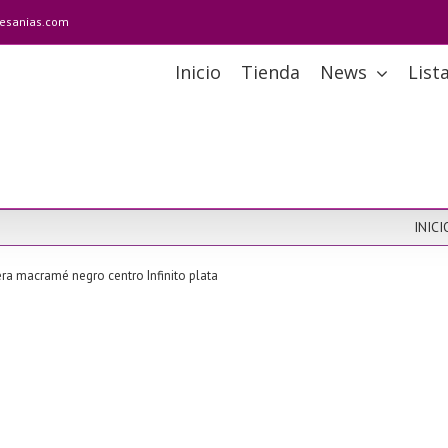
tesanias.com
Inicio
Tienda
News
List
INICI