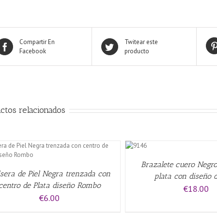
Compartir En
Twitear este
Facebook
producto
ctos relacionados
AÑADIR
AL
CARRITO
/
AÑADIR AL CARRITO
/
QUICK
Brazalete cuero Negro
VIEW
sera de Piel Negra trenzada con
plata con diseño 
centro de Plata diseño Rombo
€
18.00
€
6.00