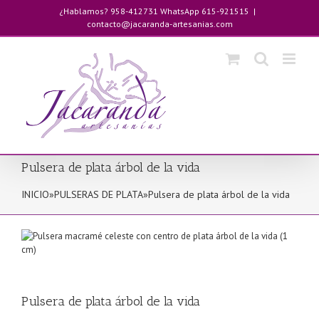
Saltar
¿Hablamos? 958-412731 WhatsApp 615-921515
|
al
contacto@jacaranda-artesanias.com
contenido
Pulsera de plata árbol de la vida
INICIO
»
PULSERAS DE PLATA
»
Pulsera de plata árbol de la vida
Pulsera de plata árbol de la vida