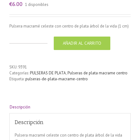
€
6.00
1 disponibles
Pulsera macramé celeste con centro de plata árbol de la vida (1 cm)
AÑADIR AL CARRITO
Pulsera
de
plata
árbol
SKU:
9391
de
Categorías:
PULSERAS DE PLATA
,
Pulseras de plata macrame centro
la
Etiqueta:
pulseras-de-plata-macrame-centro
vida
cantidad
Descripción
Descripción
Pulsera macramé celeste con centro de plata árbol de la vida