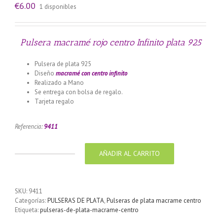
€
6.00
1 disponibles
Pulsera macramé rojo centro Infinito plata 925
Pulsera de plata 925
Diseño
macramé con centro infinito
Realizado a Mano
Se entrega con bolsa de regalo.
Tarjeta regalo
Llamador de ángeles labrado en plata 925 con
diseño de margarita en 20 mm
Referencia:
9411
AÑADIR AL CARRITO
Pulsera
macramé
rojo
centro
SKU:
9411
Infinito
Categorías:
PULSERAS DE PLATA
,
Pulseras de plata macrame centro
plata
Etiqueta:
pulseras-de-plata-macrame-centro
925