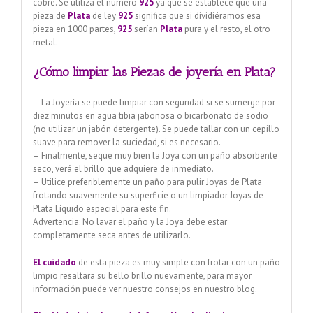
cobre. Se utiliza el número
925
ya que se establece que una
pieza de
Plata
de ley
925
significa que si dividiéramos esa
pieza en 1000 partes,
925
serían
Plata
pura y el resto, el otro
metal.
¿Cómo limpiar las Piezas de joyería en Plata?
– La Joyería se puede limpiar con seguridad si se sumerge por
diez minutos en agua tibia jabonosa o bicarbonato de sodio
(no utilizar un jabón detergente). Se puede tallar con un cepillo
suave para remover la suciedad, si es necesario.
– Finalmente, seque muy bien la Joya con un paño absorbente
seco, verá el brillo que adquiere de inmediato.
– Utilice preferiblemente un paño para pulir Joyas de Plata
frotando suavemente su superficie o un limpiador Joyas de
Plata Líquido especial para este fin.
Advertencia: No lavar el paño y la Joya debe estar
completamente seca antes de utilizarlo.
El cuidado
de esta pieza es muy simple con frotar con un paño
limpio resaltara su bello brillo nuevamente, para mayor
información puede ver nuestro consejos en nuestro blog.