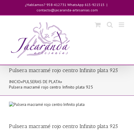
Saltar
¿Hablamos? 958-412731 WhatsApp 615-921515
|
al
contacto@jacaranda-artesanias.com
contenido
Pulsera macramé rojo centro Infinito plata 925
INICIO
»
PULSERAS DE PLATA
»
Pulsera macramé rojo centro Infinito plata 925
Pulsera macramé rojo centro Infinito plata 925