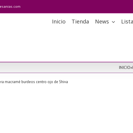
tesanias.com
Inicio
Tienda
News
List
INICIO
»