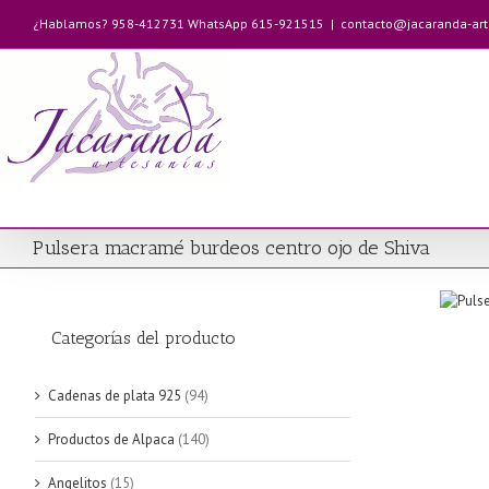
Saltar
¿Hablamos? 958-412731 WhatsApp 615-921515
|
contacto@jacaranda-ar
al
contenido
Pulsera macramé burdeos centro ojo de Shiva
Categorías del producto
Cadenas de plata 925
(94)
Productos de Alpaca
(140)
Angelitos
(15)