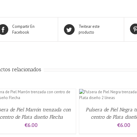
Compartir En
Twitear este
Facebook
producto
ctos relacionados
AÑADIR AL CARRITO
/
QUICK VIEW
AÑADIR AL CARRITO
/
sera de Piel Marrón trenzada con
Pulsera de Piel Negra 
centro de Plata diseño Flecha
centro de Plata diseñ
€
6.00
€
6.00