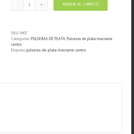
AÑADIR AL CARRITO
Pulsera
macramé
burdeos
centro
ojo
SKU:
9407
de
Categorías:
PULSERAS DE PLATA
,
Pulseras de plata macrame
Shiva
centro
cantidad
Etiqueta:
pulseras-de-plata-macrame-centro