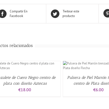
Compartir En
Twitear este
Facebook
producto
ctos relacionados
QUICK VIEW
AÑADIR AL CARRITO
/
zalete de Cuero Negro centro de
Pulsera de Piel Marrón 
plata con diseño Aztecas
centro de Plata dise
€
18.00
€
6.00