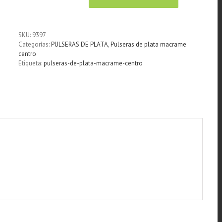
Pulsera
mano
de
Fátima
SKU:
9397
colgante
Categorías:
PULSERAS DE PLATA
,
Pulseras de plata macrame
plata
centro
cantidad
Etiqueta:
pulseras-de-plata-macrame-centro