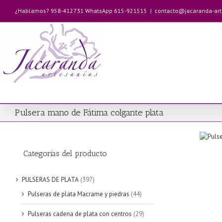
Saltar
¿Hablamos? 958-412731 WhatsApp 615-921515
|
contacto@jacaranda-ar
al
contenido
Pulsera mano de Fátima colgante plata
Categorías del producto
PULSERAS DE PLATA
(397)
Pulseras de plata Macrame y piedras
(44)
Pulseras cadena de plata con centros
(29)