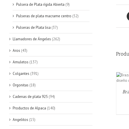
Pulsera de Plata rígida Abierta
(9)
Pulseras de plata macrame centro
(52)
Pulseras de Plata lisa
(37)
Llamadores de Ángeles
(262)
Aros
(43)
Produ
Amuletos
(137)
Colgantes
(391)
AÑADIR AL CARRITO
/
QUICK VIEW
Orgonitas
(18)
Bra
Cadenas de plata 925
(94)
Productos de Alpaca
(140)
Angelitos
(15)