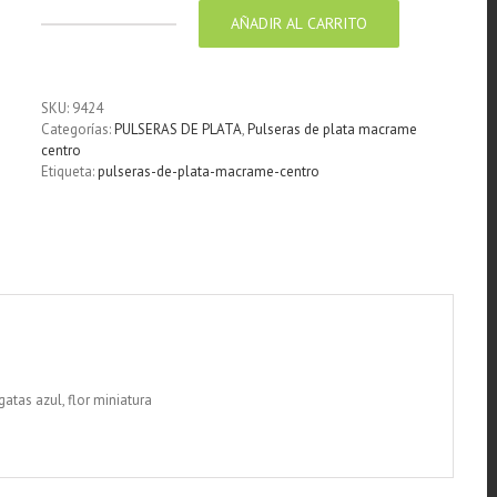
AÑADIR AL CARRITO
Pulsera
macramé
azul
centro
SKU:
9424
piedras
Categorías:
PULSERAS DE PLATA
,
Pulseras de plata macrame
ágatas
centro
azul,
Etiqueta:
pulseras-de-plata-macrame-centro
flor
miniatura
cantidad
atas azul, flor miniatura