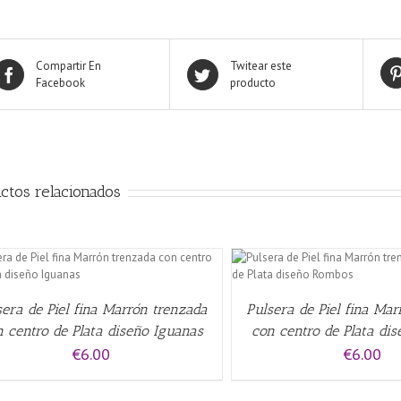
Compartir En
Twitear este
Facebook
producto
ctos relacionados
AÑADIR AL CARRITO
/
QUICK VIEW
AÑADIR AL CARRITO
/
sera de Piel fina Marrón trenzada
Pulsera de Piel fina Ma
 centro de Plata diseño Iguanas
con centro de Plata di
€
6.00
€
6.00