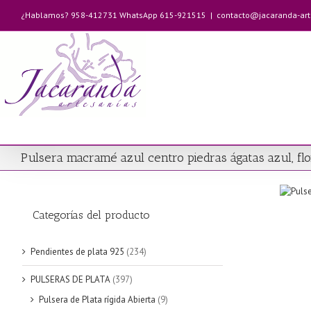
Saltar
¿Hablamos? 958-412731 WhatsApp 615-921515
|
contacto@jacaranda-ar
al
contenido
Pulsera macramé azul centro piedras ágatas azul, flo
Categorías del producto
Pendientes de plata 925
(234)
PULSERAS DE PLATA
(397)
Pulsera de Plata rígida Abierta
(9)