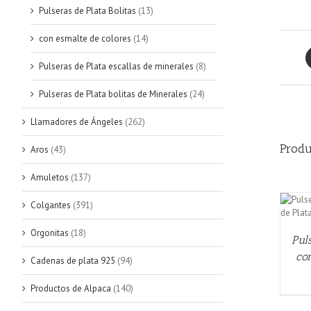
Pulseras de Plata Bolitas
(13)
con esmalte de colores
(14)
Pulseras de Plata escallas de minerales
(8)
Pulseras de Plata bolitas de Minerales
(24)
Llamadores de Ángeles
(262)
Produ
Aros
(43)
Amuletos
(137)
Colgantes
(391)
AÑADIR AL CARRITO
/
QUICK VIEW
Orgonitas
(18)
Pul
con
Cadenas de plata 925
(94)
Productos de Alpaca
(140)