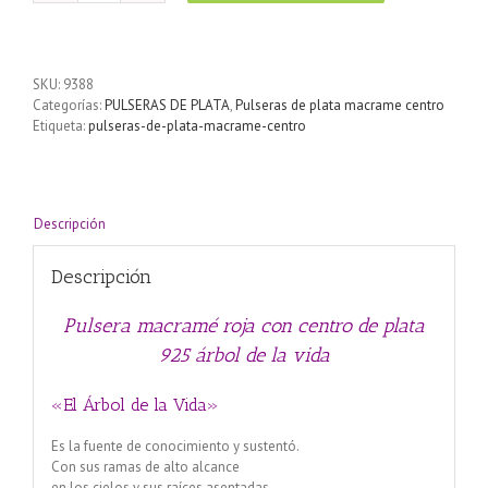
macramé
roja
con
centro
SKU:
9388
de
Categorías:
PULSERAS DE PLATA
,
Pulseras de plata macrame centro
plata
Etiqueta:
pulseras-de-plata-macrame-centro
925
árbol
de
la
vida
Descripción
cantidad
Descripción
Pulsera macramé roja con centro de plata
925 árbol de la vida
«El Árbol de la Vida»
Es la fuente de conocimiento y sustentó.
Con sus ramas de alto alcance
en los cielos y sus raíces asentadas