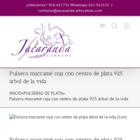
Saltar
¿Hablamos? 958-412731 WhatsApp 615-921515
|
al
contacto@jacaranda-artesanias.com
contenido
Pulsera macramé roja con centro de plata 925
árbol de la vida
INICIO
»
PULSERAS DE PLATA
»
Pulsera macramé roja con centro de plata 925 árbol de la vida
Pulsera macramé roja con centro de plata 925